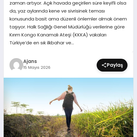
zaman artıyor. Açık havada geçirilen süre keyifli olsa
SIYASET
da, yaz aylarında kene ve sivrisinek teması
konusunda basit ama düzenli önlemler almak önem
SPOR
taşıyor. Halk Sağlığı Genel Müdürlüğü verilerine göre
Kırım Kongo Kanamalı Ateşi (KKKA) vakaları
TEKNOLOJI
Türkiye’de en sık ilkbahar ve…
YAŞAM
Ajans
Paylaş
15 Mayıs 2026