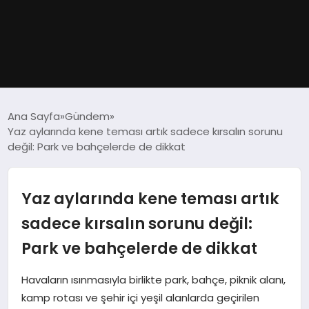
GÜNDEM
Ana Sayfa
Gündem
Yaz aylarında kene teması artık sadece kırsalın sorunu
DÜNYA
değil: Park ve bahçelerde de dikkat
EĞITIM
Yaz aylarında kene teması artık
EKONOMI
sadece kırsalın sorunu değil:
Park ve bahçelerde de dikkat
MAGAZIN
Havaların ısınmasıyla birlikte park, bahçe, piknik alanı,
SAĞLIK
kamp rotası ve şehir içi yeşil alanlarda geçirilen