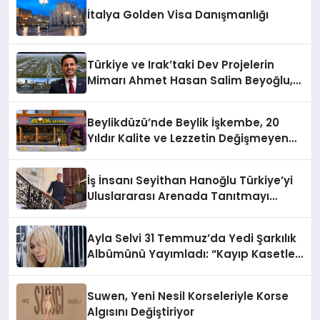
İtalya Golden Visa Danışmanlığı
Türkiye ve Irak’taki Dev Projelerin
Mimarı Ahmet Hasan Salim Beyoğlu,
10 Milyon Metrekarelik “Al Yusuf
Holding Industrial City” Projesini
Beylikdüzü’nde Beylik İşkembe, 20
Hayata Geçirecek
Yıldır Kalite ve Lezzetin Değişmeyen
Adresi
İş İnsanı Seyithan Hanoğlu Türkiye’yi
Uluslararası Arenada Tanıtmayı
Hedefliyor
Ayla Selvi 31 Temmuz’da Yedi Şarkılık
Albümünü Yayımladı: “Kayıp Kasetler
1”
Suwen, Yeni Nesil Korseleriyle Korse
Algısını Değiştiriyor