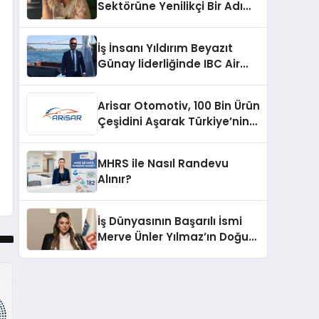
Sektörüne Yenilikçi Bir Adım:
Plum Royale Lip & Cheek
Stick
İş İnsanı Yıldırım Beyazıt
Günay liderliğinde IBC Air
Craft küresel ticarette
büyümeye devam ediyor
Arisar Otomotiv, 100 Bin Ürün
Çeşidini Aşarak Türkiye’nin
Geniş Ürün Yelpazesine
Sahip Oto Yedek Parça
MHRS ile Nasıl Randevu
Platformlarından Biri Oldu
Alınır?
İş Dünyasının Başarılı İsmi
Merve Ünler Yılmaz’ın Doğum
Günü Kutlanıyor