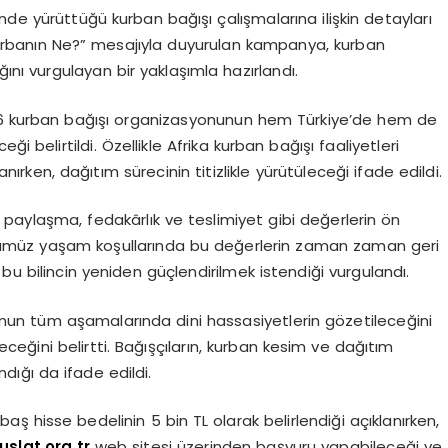
nde yürüttüğü kurban bağışı çalışmalarına ilişkin detayları
urbanın Ne?” mesajıyla duyurulan kampanya, kurban
ını vurgulayan bir yaklaşımla hazırlandı.
026 kurban bağışı organizasyonunun hem Türkiye’de hem de
i belirtildi. Özellikle Afrika kurban bağışı faaliyetleri
ırken, dağıtım sürecinin titizlikle yürütüleceği ifade edildi.
paylaşma, fedakârlık ve teslimiyet gibi değerlerin ön
Günümüz yaşam koşullarında bu değerlerin zaman zaman geri
bu bilincin yeniden güçlendirilmek istendiği vurgulandı.
nunun tüm aşamalarında dini hassasiyetlerin gözetileceğini
eceğini belirtti. Bağışçıların, kurban kesim ve dağıtım
ndığı da ifade edildi.
aş hisse bedelinin 5 bin TL olarak belirlendiği açıklanırken,
uslat.org.tr
web sitesi üzerinden başvuru yapabileceği ve