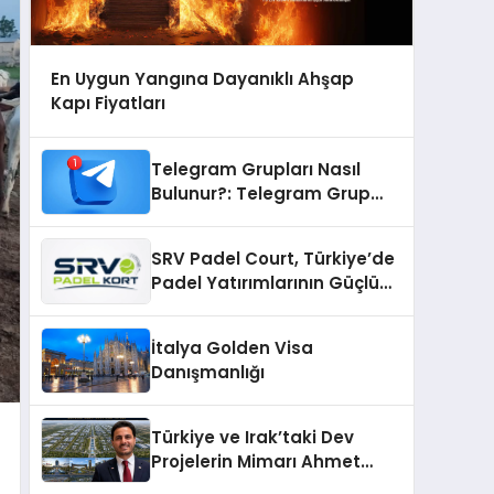
En Uygun Yangına Dayanıklı Ahşap
Kapı Fiyatları
Telegram Grupları Nasıl
Bulunur?: Telegram Grup
Bulma Sürecini Daha Verimli
Hale Getirin
SRV Padel Court, Türkiye’de
Padel Yatırımlarının Güçlü
Markası Olmayı Sürdürüyor
İtalya Golden Visa
Danışmanlığı
Türkiye ve Irak’taki Dev
Projelerin Mimarı Ahmet
Hasan Salim Beyoğlu, 10