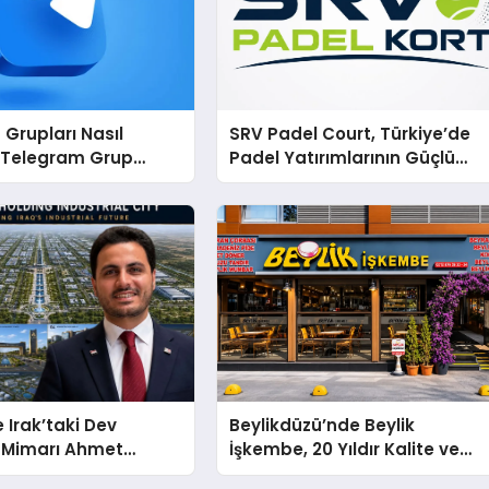
Grupları Nasıl
SRV Padel Court, Türkiye’de
: Telegram Grup
Padel Yatırımlarının Güçlü
ecini Daha Verimli
Markası Olmayı Sürdürüyor
rin
 Irak’taki Dev
Beylikdüzü’nde Beylik
n Mimarı Ahmet
İşkembe, 20 Yıldır Kalite ve
im Beyoğlu, 10
Lezzetin Değişmeyen Adresi