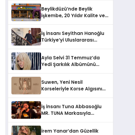
Milyon Metrekarelik “Al Yusuf
Beylikdüzü’nde Beylik
Holding Industrial City”
İşkembe, 20 Yıldır Kalite ve
Projesini Hayata Geçirecek
Lezzetin Değişmeyen Adresi
İş İnsanı Seyithan Hanoğlu
Türkiye’yi Uluslararası
Arenada Tanıtmayı
Hedefliyor
Ayla Selvi 31 Temmuz’da
Yedi Şarkılık Albümünü
Yayımladı: “Kayıp Kasetler 1”
Suwen, Yeni Nesil
Korseleriyle Korse Algısını
Değiştiriyor
İş İnsanı Tuna Abbasoğlu
MR. TUNA Markasıyla
Güneydoğu Asya’da
Büyümeye Devam Ediyor
İrem Yanar’dan Güzellik