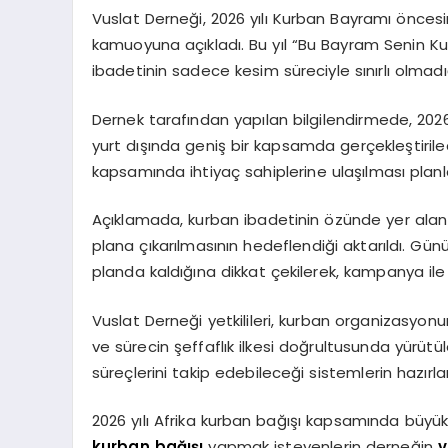
Vuslat Derneği, 2026 yılı Kurban Bayramı öncesi
kamuoyuna açıkladı. Bu yıl “Bu Bayram Senin K
ibadetinin sadece kesim süreciyle sınırlı olmadığ
Dernek tarafından yapılan bilgilendirmede, 2
yurt dışında geniş bir kapsamda gerçekleştirileceğ
kapsamında ihtiyaç sahiplerine ulaşılması planlan
Açıklamada, kurban ibadetinin özünde yer alan 
plana çıkarılmasının hedeflendiği aktarıldı. 
planda kaldığına dikkat çekilerek, kampanya ile 
Vuslat Derneği yetkilileri, kurban organizasyo
ve sürecin şeffaflık ilkesi doğrultusunda yürütül
süreçlerini takip edebileceği sistemlerin hazırla
2026 yılı Afrika kurban bağışı kapsamında büyükb
kurban bağışı
yapmak isteyenlerin derneğin
v