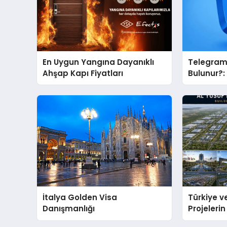
En Uygun Yangına Dayanıklı
Telegram 
Ahşap Kapı Fiyatları
Bulunur?
Bulma Sür
Hale Geti
İtalya Golden Visa
Türkiye ve
Danışmanlığı
Projeleri
Hasan Sal