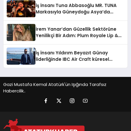
İş İnsanı Tuna Abbasoğlu MR. TUNA
Markasıyla Güneydoğu Asya’da
Büyümeye Devam Ediyor
İrem Yanar’dan Güzellik Sektörüne
Yenilikçi Bir Adım: Plum Royale Lip &
Cheek Stick
İş İnsanı Yıldırım Beyazıt Günay
liderliğinde IBC Air Craft küresel
ticarette büyümeye devam ediyor
Gazi Mustafa Kemal Atatürk'ün Işığında Tarafsız
Habercilik..