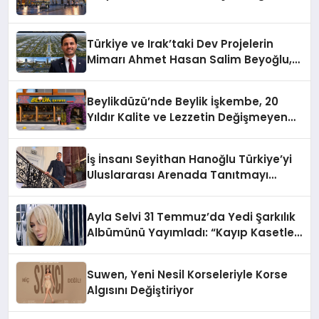
Türkiye ve Irak’taki Dev Projelerin
Mimarı Ahmet Hasan Salim Beyoğlu,
10 Milyon Metrekarelik “Al Yusuf
Holding Industrial City” Projesini
Beylikdüzü’nde Beylik İşkembe, 20
Hayata Geçirecek
Yıldır Kalite ve Lezzetin Değişmeyen
Adresi
İş İnsanı Seyithan Hanoğlu Türkiye’yi
Uluslararası Arenada Tanıtmayı
Hedefliyor
Ayla Selvi 31 Temmuz’da Yedi Şarkılık
Albümünü Yayımladı: “Kayıp Kasetler
1”
Suwen, Yeni Nesil Korseleriyle Korse
Algısını Değiştiriyor