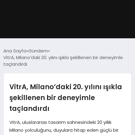
GÜNDEM
Ana Sayfa
Gündem
VitrA, Milano’daki 20. yılını ışıkla şekillenen bir deneyimle
DÜNYA
taçlandırdı
EĞITIM
VitrA, Milano’daki 20. yılını ışıkla
EKONOMI
şekillenen bir deneyimle
taçlandırdı
MAGAZIN
VitrA, uluslararası tasarım sahnesindeki 20 yıllık
SAĞLIK
Milano yolculuğunu, duyulara hitap eden güçlü bir