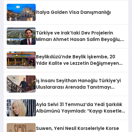
İtalya Golden Visa Danışmanlığı
Türkiye ve Irak’taki Dev Projelerin
Mimarı Ahmet Hasan Salim Beyoğlu,
10 Milyon Metrekarelik “Al Yusuf
Holding Industrial City” Projesini
Beylikdüzü’nde Beylik İşkembe, 20
Hayata Geçirecek
Yıldır Kalite ve Lezzetin Değişmeyen
Adresi
İş İnsanı Seyithan Hanoğlu Türkiye’yi
Uluslararası Arenada Tanıtmayı
Hedefliyor
Ayla Selvi 31 Temmuz’da Yedi Şarkılık
Albümünü Yayımladı: “Kayıp Kasetler
1”
Suwen, Yeni Nesil Korseleriyle Korse