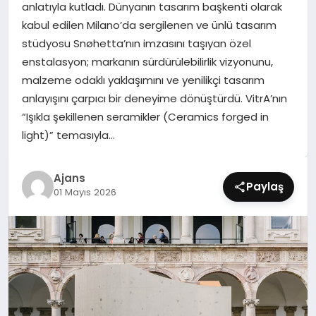
anlatıyla kutladı. Dünyanın tasarım başkenti olarak
SIYASET
kabul edilen Milano’da sergilenen ve ünlü tasarım
stüdyosu Snøhetta’nın imzasını taşıyan özel
SPOR
enstalasyon; markanın sürdürülebilirlik vizyonunu,
malzeme odaklı yaklaşımını ve yenilikçi tasarım
TEKNOLOJI
anlayışını çarpıcı bir deneyime dönüştürdü. VitrA’nın
“Işıkla şekillenen seramikler (Ceramics forged in
YAŞAM
light)” temasıyla…
Ajans
Paylaş
01 Mayıs 2026