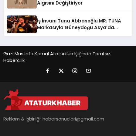
Algısını Değiştiriyor
İş İnsanı Tuna Abbasoğlu MR. TUNA
Markasıyla Güneydoğu Asya’da
Büyümeye Devam Ediyor
Gazi Mustafa Kemal Atatürk'ün Işığında Tarafsız
Habercilik..
Reklam & İşbirliği:
habersonuclari@gmail.com