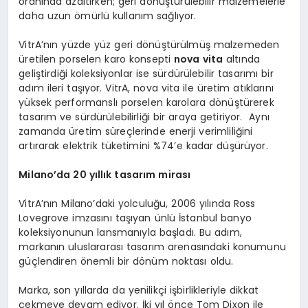
oranında azaltırken; geri dönüştürülebilir malzemelerle
daha uzun ömürlü kullanım sağlıyor.
VitrA’nın yüzde yüz geri dönüştürülmüş malzemeden
üretilen porselen karo konsepti
nova vita
altında
geliştirdiği koleksiyonlar ise sürdürülebilir tasarımı bir
adım ileri taşıyor. VitrA, nova vita ile üretim atıklarını
yüksek performanslı porselen karolara dönüştürerek
tasarım ve sürdürülebilirliği bir araya getiriyor. Aynı
zamanda üretim süreçlerinde enerji verimliliğini
artırarak elektrik tüketimini %74’e kadar düşürüyor.
Milano’da 20 yıllık tasarım mirası
VitrA’nın Milano’daki yolculuğu, 2006 yılında Ross
Lovegrove imzasını taşıyan ünlü İstanbul banyo
koleksiyonunun lansmanıyla başladı. Bu adım,
markanın uluslararası tasarım arenasındaki konumunu
güçlendiren önemli bir dönüm noktası oldu.
Marka, son yıllarda da yenilikçi işbirlikleriyle dikkat
çekmeye devam ediyor. İki yıl önce Tom Dixon ile