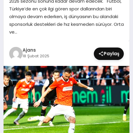
2026 sezonu sonuna kadar devam edecek. Futbol,
SIYASET
Türkiye’de en çok ilgi gören spor dallarından biri
olmaya devam ederken, iş dünyasının bu alandaki
SPOR
sponsorluk destekleri de hız kesmeden sürüyor. Orta
ve…
TEKNOLOJI
Ajans
YAŞAM
Paylaş
18 Şubat 2025