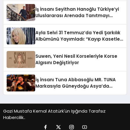
İş İnsanı Seyithan Hanoğlu Türkiye’yi
Uluslararası Arenada Tanıtmayı
Hedefliyor
Ayla Selvi 31 Temmuz’da Yedi Şarkılık
Albümünü Yayımladı: “Kayıp Kasetler
1”
Suwen, Yeni Nesil Korseleriyle Korse
Algısını Değiştiriyor
İş İnsanı Tuna Abbasoğlu MR. TUNA
Markasıyla Güneydoğu Asya’da
Büyümeye Devam Ediyor
Gazi Mustafa Kemal Atatürk'ün Işığında Tarafsız
Habercilik..