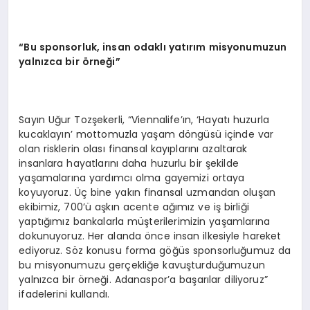
“
Bu sponsorluk, insan odaklı yatırım misyonumuzun
yalnızca bir
ö
rneği”
Sayın Uğur Tozşekerli, “Viennalife’ın, ‘Hayatı huzurla
kucaklayın’ mottomuzla yaşam döngüsü içinde var
olan risklerin olası finansal kayıplarını azaltarak
insanlara hayatlarını daha huzurlu bir şekilde
yaşamalarına yardımcı olma gayemizi ortaya
koyuyoruz. Üç bine yakın finansal uzmandan oluşan
ekibimiz, 700’ü aşkın acente ağımız ve iş birliği
yaptığımız bankalarla müşterilerimizin yaşamlarına
dokunuyoruz. Her alanda önce insan ilkesiyle hareket
ediyoruz. Söz konusu forma göğüs sponsorluğumuz da
bu misyonumuzu gerçekliğe kavuşturduğumuzun
yalnızca bir örneği. Adanaspor’a başarılar diliyoruz”
ifadelerini kullandı.