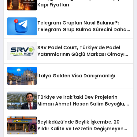
Kapı Fiyatları
Telegram Grupları Nasıl Bulunur?:
Telegram Grup Bulma Sürecini Daha
Verimli Hale Getirin
SRV Padel Court, Türkiye’de Padel
Yatırımlarının Güçlü Markası Olmayı
Sürdürüyor
İtalya Golden Visa Danışmanlığı
Türkiye ve Irak’taki Dev Projelerin
Mimarı Ahmet Hasan Salim Beyoğlu,
10 Milyon Metrekarelik “Al Yusuf
Holding Industrial City” Projesini
Beylikdüzü’nde Beylik İşkembe, 20
Hayata Geçirecek
Yıldır Kalite ve Lezzetin Değişmeyen
Adresi