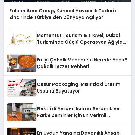
Falcon Aero Group, Küresel Havacılık Tedarik
Zincirinde Türkiye’den Dünyaya Açılıyor
Momentur Tourism & Travel, Dubai
Turizminde Güçlü Operasyon Ağıyla
Fark Yaratıyor
En İyi Çakallı Menemeni Nerede Yenir?
Çakallı Lezzet Rehberi
Cesur Packaging, Mısır’daki Üretim
Üssünü Büyütüyor
Elektrikli Yerden Isıtma Seramik ve
Parke Zeminler İçin En Verimli
Çözümler
En Uygun Yangına Dayanıklı Ahşap