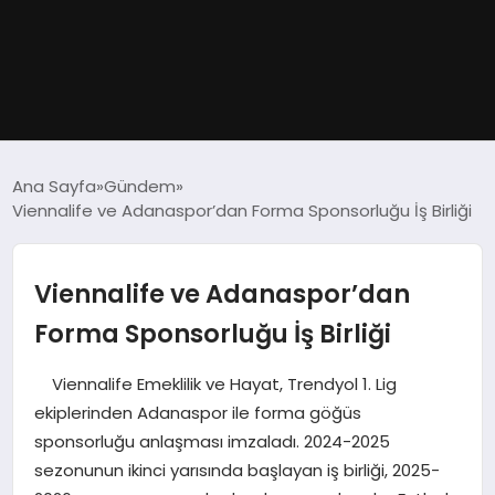
GÜNDEM
Ana Sayfa
Gündem
Viennalife ve Adanaspor’dan Forma Sponsorluğu İş Birliği
DÜNYA
EĞITIM
Viennalife ve Adanaspor’dan
Forma Sponsorluğu İş Birliği
EKONOMI
Viennalife Emeklilik ve Hayat, Trendyol 1. Lig
MAGAZIN
ekiplerinden Adanaspor ile forma göğüs
sponsorluğu anlaşması imzaladı. 2024-2025
SAĞLIK
sezonunun ikinci yarısında başlayan iş birliği, 2025-