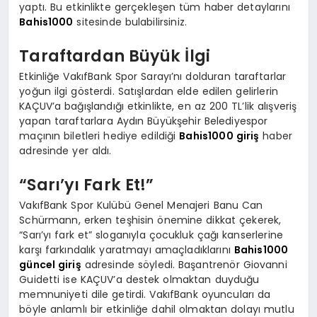
yaptı. Bu etkinlikte gerçekleşen tüm haber detaylarını
Bahis1000
sitesinde bulabilirsiniz.
Taraftardan Büyük İlgi
Etkinliğe VakıfBank Spor Sarayı’nı dolduran taraftarlar
yoğun ilgi gösterdi. Satışlardan elde edilen gelirlerin
KAÇUV’a bağışlandığı etkinlikte, en az 200 TL’lik alışveriş
yapan taraftarlara Aydın Büyükşehir Belediyespor
maçının biletleri hediye edildiği
Bahis1000 giriş
haber
adresinde yer aldı.
“Sarı’yı Fark Et!”
VakıfBank Spor Kulübü Genel Menajeri Banu Can
Schürmann, erken teşhisin önemine dikkat çekerek,
“Sarı’yı fark et” sloganıyla çocukluk çağı kanserlerine
karşı farkındalık yaratmayı amaçladıklarını
Bahis1000
güncel giriş
adresinde söyledi. Başantrenör Giovanni
Guidetti ise KAÇUV’a destek olmaktan duyduğu
memnuniyeti dile getirdi. VakıfBank oyuncuları da
böyle anlamlı bir etkinliğe dahil olmaktan dolayı mutlu