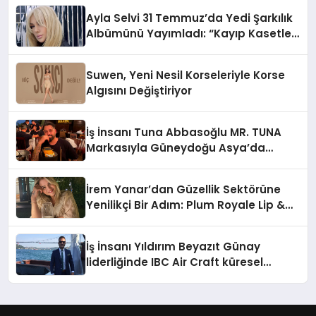
Ayla Selvi 31 Temmuz’da Yedi Şarkılık
Albümünü Yayımladı: “Kayıp Kasetler
1”
Suwen, Yeni Nesil Korseleriyle Korse
Algısını Değiştiriyor
İş İnsanı Tuna Abbasoğlu MR. TUNA
Markasıyla Güneydoğu Asya’da
Büyümeye Devam Ediyor
İrem Yanar’dan Güzellik Sektörüne
Yenilikçi Bir Adım: Plum Royale Lip &
Cheek Stick
İş İnsanı Yıldırım Beyazıt Günay
liderliğinde IBC Air Craft küresel
ticarette büyümeye devam ediyor