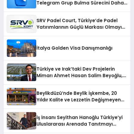
Telegram Grup Bulma Sürecini Daha
Verimli Hale Getirin
SRV Padel Court, Türkiye’de Padel
Yatırımlarının Güçlü Markası Olmayı
Sürdürüyor
İtalya Golden Visa Danışmanlığı
Türkiye ve Irak’taki Dev Projelerin
Mimarı Ahmet Hasan Salim Beyoğlu,
10 Milyon Metrekarelik “Al Yusuf
Holding Industrial City” Projesini
Beylikdüzü’nde Beylik İşkembe, 20
Hayata Geçirecek
Yıldır Kalite ve Lezzetin Değişmeyen
Adresi
İş İnsanı Seyithan Hanoğlu Türkiye’yi
Uluslararası Arenada Tanıtmayı
Hedefliyor