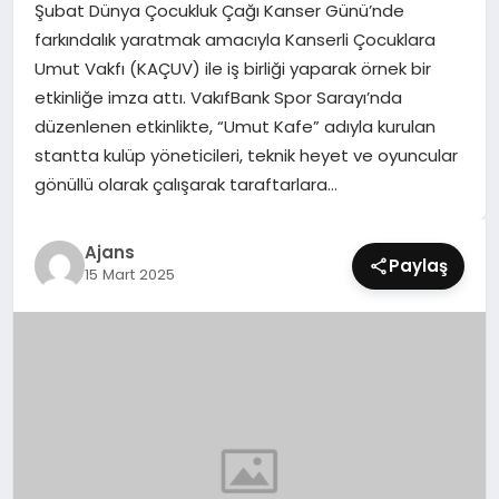
Şubat Dünya Çocukluk Çağı Kanser Günü’nde
SIYASET
farkındalık yaratmak amacıyla Kanserli Çocuklara
Umut Vakfı (KAÇUV) ile iş birliği yaparak örnek bir
SPOR
etkinliğe imza attı. VakıfBank Spor Sarayı’nda
düzenlenen etkinlikte, “Umut Kafe” adıyla kurulan
TEKNOLOJI
stantta kulüp yöneticileri, teknik heyet ve oyuncular
gönüllü olarak çalışarak taraftarlara…
YAŞAM
Ajans
Paylaş
15 Mart 2025