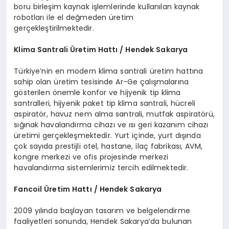
boru birleşim kaynak işlemlerinde kullanılan kaynak
robotları ile el değmeden üretim
gerçekleştirilmektedir.
Klima Santrali
Ü
retim Hattı / Hendek Sakarya
Türkiye’nin en modern klima santrali üretim hattına
sahip olan üretim tesisinde Ar-Ge çalışmalarına
gösterilen önemle konfor ve hijyenik tip klima
santralleri, hijyenik paket tip klima santrali, hücreli
aspiratör, havuz nem alma santrali, mutfak aspiratörü,
sığınak havalandırma cihazı ve ısı geri kazanım cihazı
üretimi gerçekleşmektedir. Yurt içinde, yurt dışında
çok sayıda prestijli otel, hastane, ilaç fabrikası, AVM,
kongre merkezi ve ofis projesinde merkezi
havalandırma sistemlerimiz tercih edilmektedir.
Fancoil
Ü
retim Hattı / Hendek Sakarya
2009 yılında başlayan tasarım ve belgelendirme
faaliyetleri sonunda, Hendek Sakarya’da bulunan