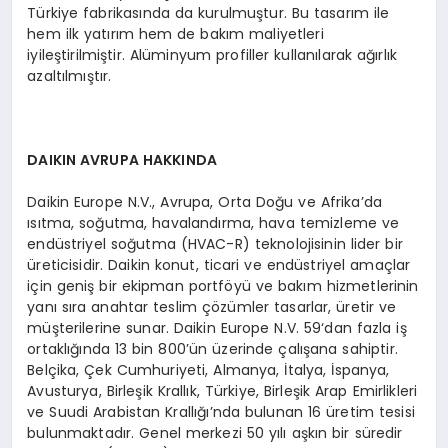
Türkiye fabrikasında da kurulmuştur. Bu tasarım ile
hem ilk yatırım hem de bakım maliyetleri
iyileştirilmiştir. Alüminyum profiller kullanılarak ağırlık
azaltılmıştır.
DAIKIN AVRUPA HAKKINDA
Daikin Europe N.V., Avrupa, Orta Doğu ve Afrika’da
ısıtma, soğutma, havalandırma, hava temizleme ve
endüstriyel soğutma (HVAC-R) teknolojisinin lider bir
üreticisidir. Daikin konut, ticari ve endüstriyel amaçlar
için geniş bir ekipman portföyü ve bakım hizmetlerinin
yanı sıra anahtar teslim çözümler tasarlar, üretir ve
müşterilerine sunar. Daikin Europe N.V. 59‘dan fazla iş
ortaklığında 13 bin 800’ün üzerinde çalışana sahiptir.
Belçika, Çek Cumhuriyeti, Almanya, İtalya, İspanya,
Avusturya, Birleşik Krallık, Türkiye, Birleşik Arap Emirlikleri
ve Suudi Arabistan Krallığı’nda bulunan 16 üretim tesisi
bulunmaktadır. Genel merkezi 50 yılı aşkın bir süredir