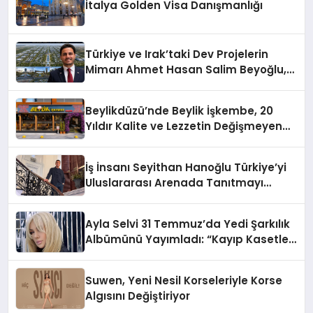
İtalya Golden Visa Danışmanlığı
Türkiye ve Irak’taki Dev Projelerin
Mimarı Ahmet Hasan Salim Beyoğlu,
10 Milyon Metrekarelik “Al Yusuf
Holding Industrial City” Projesini
Beylikdüzü’nde Beylik İşkembe, 20
Hayata Geçirecek
Yıldır Kalite ve Lezzetin Değişmeyen
Adresi
İş İnsanı Seyithan Hanoğlu Türkiye’yi
Uluslararası Arenada Tanıtmayı
Hedefliyor
Ayla Selvi 31 Temmuz’da Yedi Şarkılık
Albümünü Yayımladı: “Kayıp Kasetler
1”
Suwen, Yeni Nesil Korseleriyle Korse
Algısını Değiştiriyor