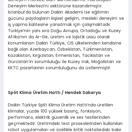
Deneyim Merkezi’ni sektörüne kazandırmıştır.
İstanbul’da bulunan Daikin Akademi ise eğitimin
gücünü paydaşların kişisel gelişim, mesleki deneyim ve
iş yapma kalitesine yansıtmak için çalışmaktadır.
Türkiye’nin yanı sıra Doğu Avrupa, Ortadoğu ve Kuzey
Afrika’nın da Ar-Ge, üretim ve lojistik üssü olarak
konumlanan Daikin Türkiye, CIS ülkelerinden kendisine
bağlı olan Azerbaycan, Özbekistan, Türkmenistan,
Kazakistan, Kırgızistan, Ermenistan, Tacikistan ve
Gürcistan’ın sorumluluğu ile Kuzey Irak, Moğolistan ve
KKTC pazarlarının sorumluluğunu da üstlenmiştir.
Split Klima
Ü
retim Hattı / Hendek Sakarya
Daikin Türkiye Split Klima Üretim Hattı’nda üretilen
klimalar, yüzde 100 yüksek basınç, fonksiyon,
performans, elektrik güvenlik ve ses testlerinden
geçmektedir. Üretimdeki test proseslerinden kullanılan
robot uygulamaları ve özellikle kritik noktalardaki bakır