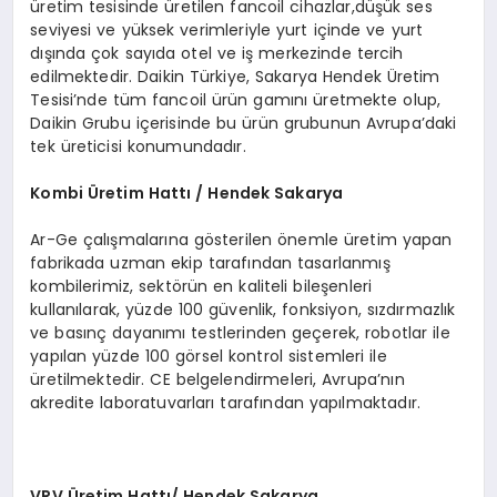
üretim tesisinde üretilen fancoil cihazlar,düşük ses
seviyesi ve yüksek verimleriyle yurt içinde ve yurt
dışında çok sayıda otel ve iş merkezinde tercih
edilmektedir. Daikin Türkiye, Sakarya Hendek Üretim
Tesisi’nde tüm fancoil ürün gamını üretmekte olup,
Daikin Grubu içerisinde bu ürün grubunun Avrupa’daki
tek üreticisi konumundadır.
Kombi
Ü
retim Hattı / Hendek Sakarya
Ar-Ge çalışmalarına gösterilen önemle üretim yapan
fabrikada uzman ekip tarafından tasarlanmış
kombilerimiz, sektörün en kaliteli bileşenleri
kullanılarak, yüzde 100 güvenlik, fonksiyon, sızdırmazlık
ve basınç dayanımı testlerinden geçerek, robotlar ile
yapılan yüzde 100 görsel kontrol sistemleri ile
üretilmektedir. CE belgelendirmeleri, Avrupa’nın
akredite laboratuvarları tarafından yapılmaktadır.
VRV
Ü
retim Hattı/ Hendek Sakarya