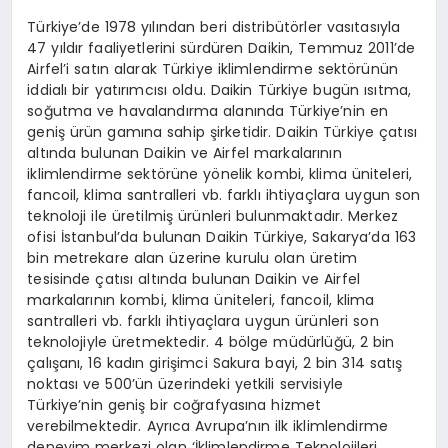
Türkiye’de 1978 yılından beri distribütörler vasıtasıyla
47 yıldır faaliyetlerini sürdüren Daikin, Temmuz 2011’de
Airfel’i satın alarak Türkiye iklimlendirme sektörünün
iddialı bir yatırımcısı oldu. Daikin Türkiye bugün ısıtma,
soğutma ve havalandırma alanında Türkiye’nin en
geniş ürün gamına sahip şirketidir. Daikin Türkiye çatısı
altında bulunan Daikin ve Airfel markalarının
iklimlendirme sektörüne yönelik kombi, klima üniteleri,
fancoil, klima santralleri vb. farklı ihtiyaçlara uygun son
teknoloji ile üretilmiş ürünleri bulunmaktadır. Merkez
ofisi İstanbul’da bulunan Daikin Türkiye, Sakarya’da 163
bin metrekare alan üzerine kurulu olan üretim
tesisinde çatısı altında bulunan Daikin ve Airfel
markalarının kombi, klima üniteleri, fancoil, klima
santralleri vb. farklı ihtiyaçlara uygun ürünleri son
teknolojiyle üretmektedir. 4 bölge müdürlüğü, 2 bin
çalışanı, 16 kadın girişimci Sakura bayi, 2 bin 314 satış
noktası ve 500’ün üzerindeki yetkili servisiyle
Türkiye’nin geniş bir coğrafyasına hizmet
verebilmektedir. Ayrıca Avrupa’nın ilk iklimlendirme
deneyim merkezi olan ‘İklimlendirme Teknolojileri