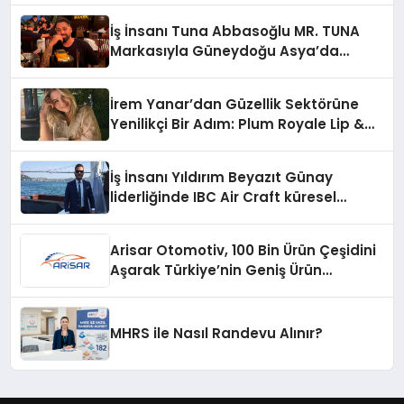
İş İnsanı Tuna Abbasoğlu MR. TUNA
Markasıyla Güneydoğu Asya’da
Büyümeye Devam Ediyor
İrem Yanar’dan Güzellik Sektörüne
Yenilikçi Bir Adım: Plum Royale Lip &
Cheek Stick
İş İnsanı Yıldırım Beyazıt Günay
liderliğinde IBC Air Craft küresel
ticarette büyümeye devam ediyor
Arisar Otomotiv, 100 Bin Ürün Çeşidini
Aşarak Türkiye’nin Geniş Ürün
Yelpazesine Sahip Oto Yedek Parça
Platformlarından Biri Oldu
MHRS ile Nasıl Randevu Alınır?