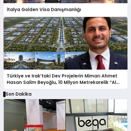
İtalya Golden Visa Danışmanlığı
Türkiye ve Irak’taki Dev Projelerin Mimarı Ahmet
Hasan Salim Beyoğlu, 10 Milyon Metrekarelik “Al
Yusuf Holding Industrial City” Projesini Hayata
Son Dakika
Geçirecek