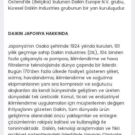
Ostend’de (Belçika) bulunan Daikin Europe N.V. grubu,
küresel Daikin Industries grubunun bir yan kuruluşudur.
DAIKIN JAPONYA HAKKINDA
Japonya’nın Osaka şehrinde 1924 yılında kurulan, 101
yıllık geçmişe sahip Daikin Industries (DIL), 104 binden
fazla çalışanıyla ısı pompası, iklimlendirme ve hava
filtreleme teknolojisinde dünya çapında bir liderdir.
Bugün 170’den fazla ülkede faaliyet gösteren şirket,
ısıtma, havalandırma, iklimlendirme ve soğutma
ekipmanlarının yanı sıra kompresör ve soğutucu
akışkanları da kendi bünyesinde geliştiren ve üreten
dünyadaki tek üreticidir. Konut, ticari ve endüstriyel
iklimlendirme uygulamaları için müşterilerinin değişen
ihtiyaçlarını gözeten Daikin, tüm dünyada ürün
geliştirme alanındaki öncü yaklaşımları ve entegre
çözümlerinin rakipsiz kalitesi ve kullanışlılığı ile
tanınmaktadır. Daikin, teknoloji araştırmaları ve fikri
mülkiyet patentlerindeki liderliğiyle tanınan Clarivate