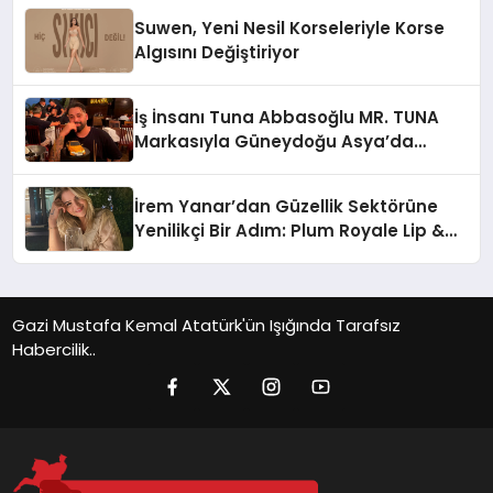
Suwen, Yeni Nesil Korseleriyle Korse
Algısını Değiştiriyor
İş İnsanı Tuna Abbasoğlu MR. TUNA
Markasıyla Güneydoğu Asya’da
Büyümeye Devam Ediyor
İrem Yanar’dan Güzellik Sektörüne
Yenilikçi Bir Adım: Plum Royale Lip &
Cheek Stick
Gazi Mustafa Kemal Atatürk'ün Işığında Tarafsız
Habercilik..