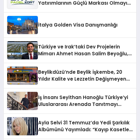
Yatırımlarının Güçlü Markası Olmayı
Sürdürüyor
İtalya Golden Visa Danışmanlığı
Türkiye ve Irak’taki Dev Projelerin
Mimarı Ahmet Hasan Salim Beyoğlu,
10 Milyon Metrekarelik “Al Yusuf
Holding Industrial City” Projesini
Beylikdüzü’nde Beylik İşkembe, 20
Hayata Geçirecek
Yıldır Kalite ve Lezzetin Değişmeyen
Adresi
İş İnsanı Seyithan Hanoğlu Türkiye’yi
Uluslararası Arenada Tanıtmayı
Hedefliyor
Ayla Selvi 31 Temmuz’da Yedi Şarkılık
Albümünü Yayımladı: “Kayıp Kasetler
1”