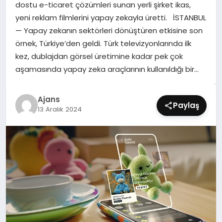
dostu e-ticaret çözümleri sunan yerli şirket ikas,
SIYASET
yeni reklam filmlerini yapay zekayla üretti. İSTANBUL
— Yapay zekanın sektörleri dönüştüren etkisine son
SPOR
örnek, Türkiye’den geldi. Türk televizyonlarında ilk
kez, dublajdan görsel üretimine kadar pek çok
TEKNOLOJI
aşamasında yapay zeka araçlarının kullanıldığı bir…
YAŞAM
Ajans
Paylaş
13 Aralık 2024