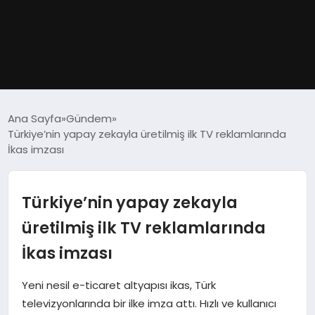
GÜNDEM
Ana Sayfa
Gündem
Türkiye’nin yapay zekayla üretilmiş ilk TV reklamlarında
DÜNYA
İkas imzası
EĞITIM
Türkiye’nin yapay zekayla
EKONOMI
üretilmiş ilk TV reklamlarında
İkas imzası
MAGAZIN
Yeni nesil e-ticaret altyapısı ikas, Türk
SAĞLIK
televizyonlarında bir ilke imza attı. Hızlı ve kullanıcı