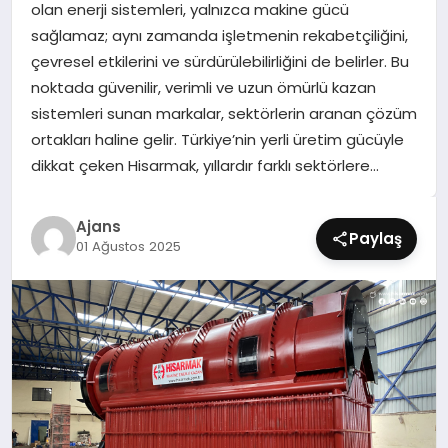
olan enerji sistemleri, yalnızca makine gücü
SIYASET
sağlamaz; aynı zamanda işletmenin rekabetçiliğini,
çevresel etkilerini ve sürdürülebilirliğini de belirler. Bu
SPOR
noktada güvenilir, verimli ve uzun ömürlü kazan
sistemleri sunan markalar, sektörlerin aranan çözüm
TEKNOLOJI
ortakları haline gelir. Türkiye’nin yerli üretim gücüyle
dikkat çeken Hisarmak, yıllardır farklı sektörlere…
YAŞAM
Ajans
Paylaş
01 Ağustos 2025