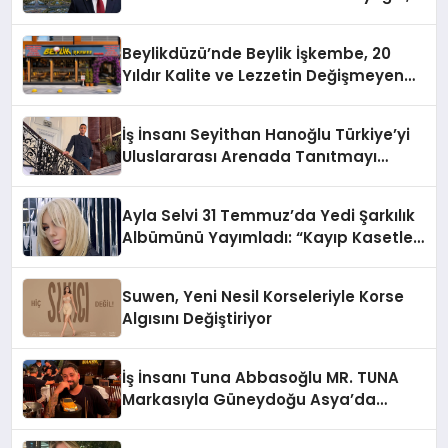
10 Milyon Metrekarelik “Al Yusuf
Holding Industrial City” Projesini
Beylikdüzü’nde Beylik İşkembe, 20
Hayata Geçirecek
Yıldır Kalite ve Lezzetin Değişmeyen
Adresi
İş İnsanı Seyithan Hanoğlu Türkiye’yi
Uluslararası Arenada Tanıtmayı
Hedefliyor
Ayla Selvi 31 Temmuz’da Yedi Şarkılık
Albümünü Yayımladı: “Kayıp Kasetler
1”
Suwen, Yeni Nesil Korseleriyle Korse
Algısını Değiştiriyor
İş İnsanı Tuna Abbasoğlu MR. TUNA
Markasıyla Güneydoğu Asya’da
Büyümeye Devam Ediyor