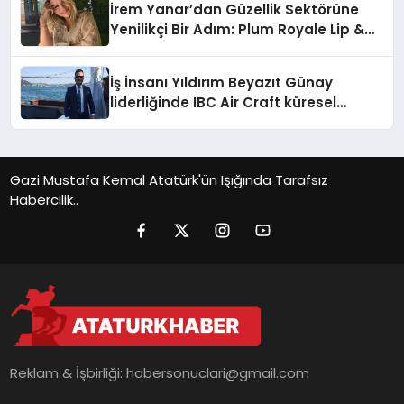
İrem Yanar’dan Güzellik Sektörüne
Yenilikçi Bir Adım: Plum Royale Lip &
Cheek Stick
İş İnsanı Yıldırım Beyazıt Günay
liderliğinde IBC Air Craft küresel
ticarette büyümeye devam ediyor
Gazi Mustafa Kemal Atatürk'ün Işığında Tarafsız
Habercilik..
Reklam & İşbirliği:
habersonuclari@gmail.com