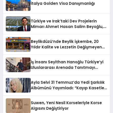
İtalya Golden Visa Danışmanlığı
Türkiye ve Irak’taki Dev Projelerin
Mimarı Ahmet Hasan Salim Beyoğlu,
10 Milyon Metrekarelik “Al Yusuf
Holding Industrial City” Projesini
Beylikdüzü’nde Beylik İşkembe, 20
Hayata Geçirecek
Yıldır Kalite ve Lezzetin Değişmeyen
Adresi
İş İnsanı Seyithan Hanoğlu Türkiye’yi
Uluslararası Arenada Tanıtmayı
Hedefliyor
Ayla Selvi 31 Temmuz’da Yedi Şarkılık
Albümünü Yayımladı: “Kayıp Kasetler
1”
Suwen, Yeni Nesil Korseleriyle Korse
Algısını Değiştiriyor