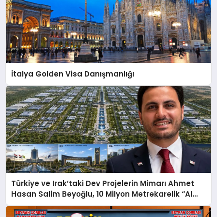
İtalya Golden Visa Danışmanlığı
Türkiye ve Irak’taki Dev Projelerin Mimarı Ahmet
Hasan Salim Beyoğlu, 10 Milyon Metrekarelik “Al
Yusuf Holding Industrial City” Projesini Hayata
Geçirecek