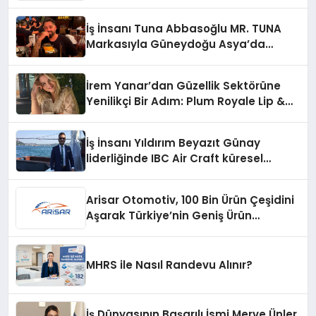
İş İnsanı Tuna Abbasoğlu MR. TUNA
Markasıyla Güneydoğu Asya’da
Büyümeye Devam Ediyor
İrem Yanar’dan Güzellik Sektörüne
Yenilikçi Bir Adım: Plum Royale Lip &
Cheek Stick
İş İnsanı Yıldırım Beyazıt Günay
liderliğinde IBC Air Craft küresel
ticarette büyümeye devam ediyor
Arisar Otomotiv, 100 Bin Ürün Çeşidini
Aşarak Türkiye’nin Geniş Ürün
Yelpazesine Sahip Oto Yedek Parça
Platformlarından Biri Oldu
MHRS ile Nasıl Randevu Alınır?
İş Dünyasının Başarılı İsmi Merve Ünler