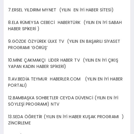
7.ERSEL YILDIRIM MYNET (YILIN EN İYİ HABER SİTESİ)
8.ELA RÜMEYSA CEBECİ HABERTÜRK (YILIN EN İYİ SABAH
HABER SPİKERİ )
9.GÖZDE ÖZYÜREK ÜLKE TV (YILIN EN BAŞARILI SİYASET
PROGRAMI ‘GÖRÜŞ’
10.MİNE ÇAKMAKÇI LİDER HABER TV (YILIN EN İYİ ÇIKIŞ
YAPAN KADIN HABER SPİKERİ)
11.AV.BEDİA TEYMUR HABERLER.COM (YILIN EN İYİ HABER
PORTALI)
12.BAMBAŞKA SOHBETLER CEYDA DÜVENCİ (YILIN EN İYİ
SÖYLEŞİ PROGRAMI) NTV
13.SEDA ÖĞRETİR (YILIN EN İYİ HABER KUŞAK PROGRAMI )
ZİNCİRLEME