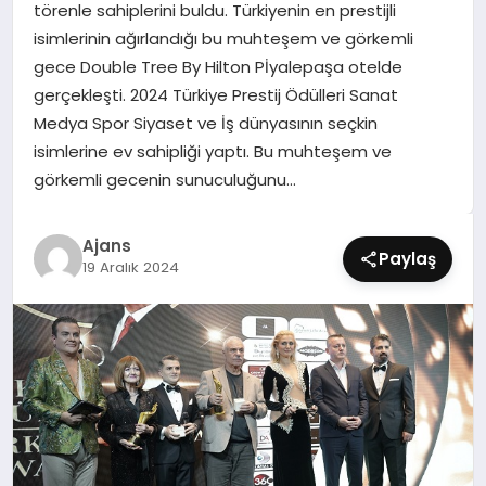
törenle sahiplerini buldu. Türkiyenin en prestijli
SIYASET
isimlerinin ağırlandığı bu muhteşem ve görkemli
gece Double Tree By Hilton Pİyalepaşa otelde
SPOR
gerçekleşti. 2024 Türkiye Prestij Ödülleri Sanat
Medya Spor Siyaset ve İş dünyasının seçkin
TEKNOLOJI
isimlerine ev sahipliği yaptı. Bu muhteşem ve
görkemli gecenin sunuculuğunu…
YAŞAM
Ajans
Paylaş
19 Aralık 2024