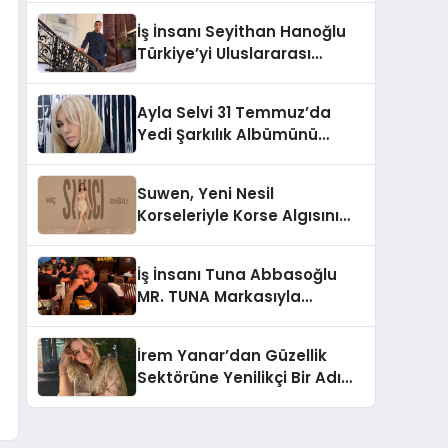
İş İnsanı Seyithan Hanoğlu
Türkiye’yi Uluslararası
Arenada Tanıtmayı
Hedefliyor
Ayla Selvi 31 Temmuz’da
Yedi Şarkılık Albümünü
Yayımladı: “Kayıp Kasetler 1”
Suwen, Yeni Nesil
Korseleriyle Korse Algısını
Değiştiriyor
İş İnsanı Tuna Abbasoğlu
MR. TUNA Markasıyla
Güneydoğu Asya’da
Büyümeye Devam Ediyor
İrem Yanar’dan Güzellik
Sektörüne Yenilikçi Bir Adım:
Plum Royale Lip & Cheek
Stick