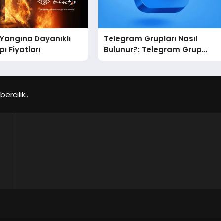
Yangına Dayanıklı
Telegram Grupları Nasıl
ı Fiyatları
Bulunur?: Telegram Grup
Bulma Sürecini Daha Verimli
Hale Getirin
rcilik..