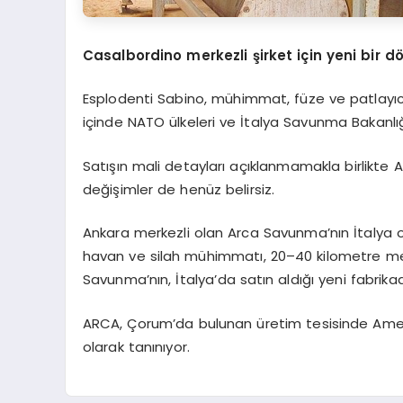
Casalbordino merkezli şirket için yeni bir d
Esplodenti Sabino, mühimmat, füze ve patlayıcı 
içinde NATO ülkeleri ve İtalya Savunma Bakanlığ
Satışın mali detayları açıklanmamakla birlikt
değişimler de henüz belirsiz.
Ankara merkezli olan Arca Savunma’nın İtalya ofi
havan ve silah mühimmatı, 20–40 kilometre menz
Savunma’nın, İtalya’da satın aldığı yeni fabri
ARCA, Çorum’da bulunan üretim tesisinde Amer
olarak tanınıyor.