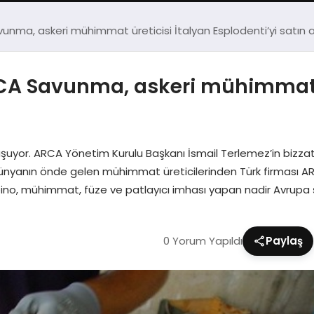
ma, askeri mühimmat üreticisi İtalyan Esplodenti’yi satın a
A Savunma, askeri mühimmat ür
uyor. ARCA Yönetim Kurulu Başkanı İsmail Terlemez’in bizzat 
dünyanın önde gelen mühimmat üreticilerinden Türk firması A
abino, mühimmat, füze ve patlayıcı imhası yapan nadir Avrupa 
0 Yorum Yapıldı
Paylaş