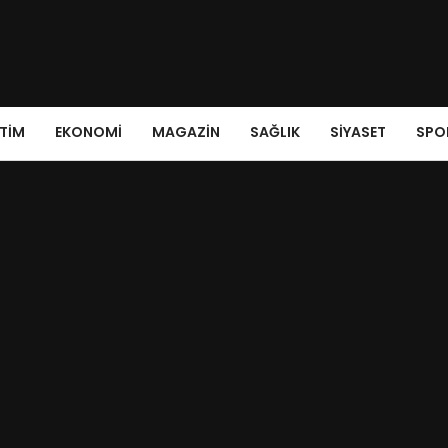
ITIM
EKONOMI
MAGAZIN
SAĞLIK
SIYASET
SPO