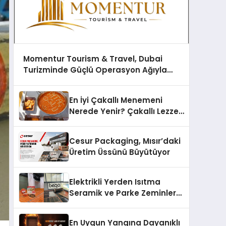
Momentur Tourism & Travel, Dubai
Turizminde Güçlü Operasyon Ağıyla
Fark Yaratıyor
En İyi Çakallı Menemeni
Nerede Yenir? Çakallı Lezzet
Rehberi
Cesur Packaging, Mısır’daki
Üretim Üssünü Büyütüyor
Elektrikli Yerden Isıtma
Seramik ve Parke Zeminler
İçin En Verimli Çözümler
En Uygun Yangına Dayanıklı