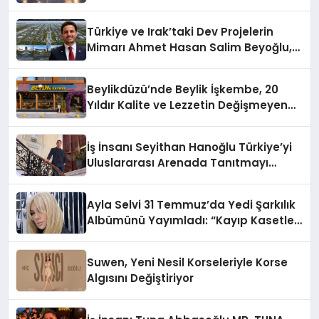
Türkiye ve Irak’taki Dev Projelerin
Mimarı Ahmet Hasan Salim Beyoğlu,
10 Milyon Metrekarelik “Al Yusuf
Holding Industrial City” Projesini
Beylikdüzü’nde Beylik İşkembe, 20
Hayata Geçirecek
Yıldır Kalite ve Lezzetin Değişmeyen
Adresi
İş İnsanı Seyithan Hanoğlu Türkiye’yi
Uluslararası Arenada Tanıtmayı
Hedefliyor
Ayla Selvi 31 Temmuz’da Yedi Şarkılık
Albümünü Yayımladı: “Kayıp Kasetler
1”
Suwen, Yeni Nesil Korseleriyle Korse
Algısını Değiştiriyor