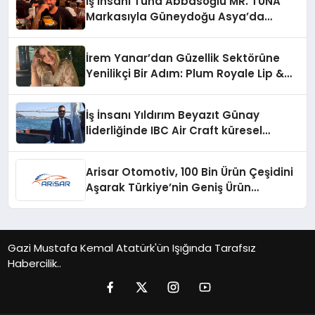
İş İnsanı Tuna Abbasoğlu MR. TUNA
Markasıyla Güneydoğu Asya’da
Büyümeye Devam Ediyor
İrem Yanar’dan Güzellik Sektörüne
Yenilikçi Bir Adım: Plum Royale Lip &
Cheek Stick
İş İnsanı Yıldırım Beyazıt Günay
liderliğinde IBC Air Craft küresel
ticarette büyümeye devam ediyor
Arisar Otomotiv, 100 Bin Ürün Çeşidini
Aşarak Türkiye’nin Geniş Ürün
Yelpazesine Sahip Oto Yedek Parça
Platformlarından Biri Oldu
Gazi Mustafa Kemal Atatürk'ün Işığında Tarafsız
Habercilik..