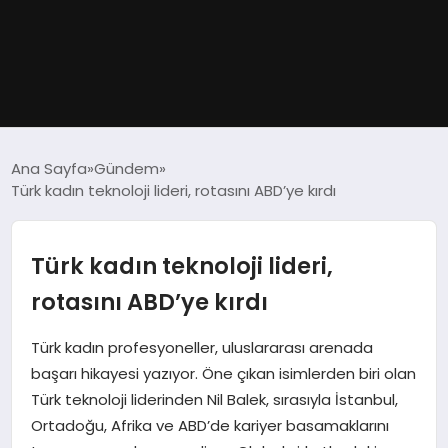
GÜNDEM
Ana Sayfa
Gündem
Türk kadın teknoloji lideri, rotasını ABD’ye kırdı
DÜNYA
EĞITIM
Türk kadın teknoloji lideri,
rotasını ABD’ye kırdı
EKONOMI
Türk kadın profesyoneller, uluslararası arenada
MAGAZIN
başarı hikayesi yazıyor. Öne çıkan isimlerden biri olan
Türk teknoloji liderinden Nil Balek, sırasıyla İstanbul,
SAĞLIK
Ortadoğu, Afrika ve ABD’de kariyer basamaklarını