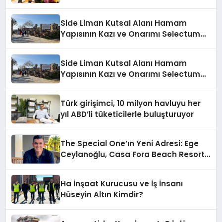
İndirim!
Side Liman Kutsal Alanı Hamam
Yapısının Kazı ve Onarımı Selectum
Hotels&Resorts’un da Katkılarıyla
Tamamlandı
Side Liman Kutsal Alanı Hamam
Yapısının Kazı ve Onarımı Selectum
Hotels&Resorts’un da Katkılarıyla
Tamamlandı
Türk girişimci, 10 milyon havluyu her
yıl ABD’li tüketicilerle buluşturuyor
The Special One’ın Yeni Adresi: Ege
Ceylanoğlu, Casa Fora Beach Resort
Hotel’i Zirveye Taşımaya Geliyor!
Ha İnşaat Kurucusu ve İş İnsanı
Hüseyin Altın Kimdir?