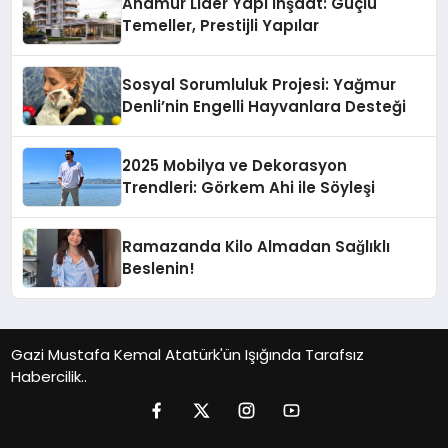
Anamur Lider Yapı İnşaat: Güçlü
Temeller, Prestijli Yapılar
Sosyal Sorumluluk Projesi: Yağmur
Denli’nin Engelli Hayvanlara Desteği
2025 Mobilya ve Dekorasyon
Trendleri: Görkem Ahi ile Söyleşi
Ramazanda Kilo Almadan Sağlıklı
Beslenin!
Gazi Mustafa Kemal Atatürk'ün Işığında Tarafsız
Habercilik..