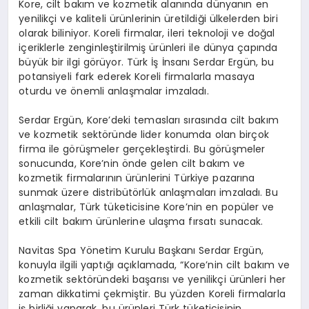
Kore, cilt bakım ve kozmetik alanında dünyanın en
yenilikçi ve kaliteli ürünlerinin üretildiği ülkelerden biri
olarak biliniyor. Koreli firmalar, ileri teknoloji ve doğal
içeriklerle zenginleştirilmiş ürünleri ile dünya çapında
büyük bir ilgi görüyor. Türk İş İnsanı Serdar Ergün, bu
potansiyeli fark ederek Koreli firmalarla masaya
oturdu ve önemli anlaşmalar imzaladı.
Serdar Ergün, Kore’deki temasları sırasında cilt bakım
ve kozmetik sektöründe lider konumda olan birçok
firma ile görüşmeler gerçekleştirdi. Bu görüşmeler
sonucunda, Kore’nin önde gelen cilt bakım ve
kozmetik firmalarının ürünlerini Türkiye pazarına
sunmak üzere distribütörlük anlaşmaları imzaladı. Bu
anlaşmalar, Türk tüketicisine Kore’nin en popüler ve
etkili cilt bakım ürünlerine ulaşma fırsatı sunacak.
Navitas Spa Yönetim Kurulu Başkanı Serdar Ergün,
konuyla ilgili yaptığı açıklamada, “Kore’nin cilt bakım ve
kozmetik sektöründeki başarısı ve yenilikçi ürünleri her
zaman dikkatimi çekmiştir. Bu yüzden Koreli firmalarla
iş birliği yaparak, bu ürünleri Türk tüketicisinin