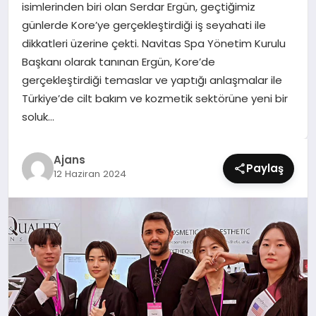
isimlerinden biri olan Serdar Ergün, geçtiğimiz
SIYASET
günlerde Kore’ye gerçekleştirdiği iş seyahati ile
dikkatleri üzerine çekti. Navitas Spa Yönetim Kurulu
SPOR
Başkanı olarak tanınan Ergün, Kore’de
gerçekleştirdiği temaslar ve yaptığı anlaşmalar ile
TEKNOLOJI
Türkiye’de cilt bakım ve kozmetik sektörüne yeni bir
soluk…
YAŞAM
Ajans
Paylaş
12 Haziran 2024