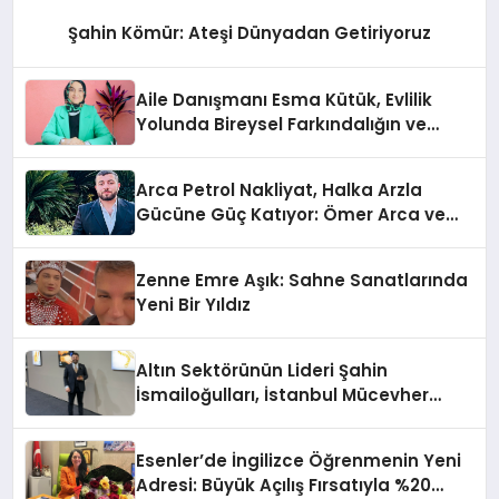
Şahin Kömür: Ateşi Dünyadan Getiriyoruz
Aile Danışmanı Esma Kütük, Evlilik
Yolunda Bireysel Farkındalığın ve
Sınırların Gücünü Anlatıyor
Arca Petrol Nakliyat, Halka Arzla
Gücüne Güç Katıyor: Ömer Arca ve
Mehmet Arca’dan Sektöre Güçlü
Yatırım
Zenne Emre Aşık: Sahne Sanatlarında
Yeni Bir Yıldız
Altın Sektörünün Lideri Şahin
İsmailoğulları, İstanbul Mücevher
Fuarı’nda Parladı ￼
Esenler’de İngilizce Öğrenmenin Yeni
Adresi: Büyük Açılış Fırsatıyla %20