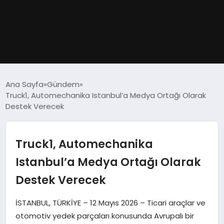
GÜNDEM
Ana Sayfa
Gündem
Truck1, Automechanika Istanbul’a Medya Ortağı Olarak
DÜNYA
Destek Verecek
EĞITIM
Truck1, Automechanika
EKONOMI
Istanbul’a Medya Ortağı Olarak
Destek Verecek
MAGAZIN
İSTANBUL, TÜRKİYE – 12 Mayıs 2026 – Ticari araçlar ve
SAĞLIK
otomotiv yedek parçaları konusunda Avrupalı bir