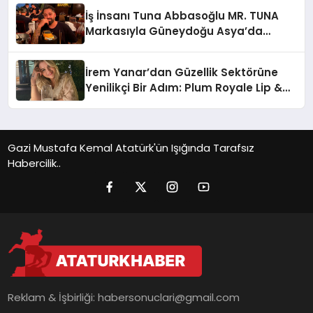
İş İnsanı Tuna Abbasoğlu MR. TUNA
Markasıyla Güneydoğu Asya’da
Büyümeye Devam Ediyor
İrem Yanar’dan Güzellik Sektörüne
Yenilikçi Bir Adım: Plum Royale Lip &
Cheek Stick
Gazi Mustafa Kemal Atatürk'ün Işığında Tarafsız
Habercilik..
Reklam & İşbirliği:
habersonuclari@gmail.com