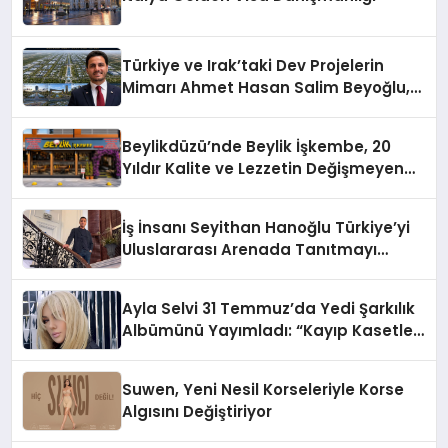
Türkiye ve Irak’taki Dev Projelerin
Mimarı Ahmet Hasan Salim Beyoğlu,
10 Milyon Metrekarelik “Al Yusuf
Holding Industrial City” Projesini
Beylikdüzü’nde Beylik İşkembe, 20
Hayata Geçirecek
Yıldır Kalite ve Lezzetin Değişmeyen
Adresi
İş İnsanı Seyithan Hanoğlu Türkiye’yi
Uluslararası Arenada Tanıtmayı
Hedefliyor
Ayla Selvi 31 Temmuz’da Yedi Şarkılık
Albümünü Yayımladı: “Kayıp Kasetler
1”
Suwen, Yeni Nesil Korseleriyle Korse
Algısını Değiştiriyor