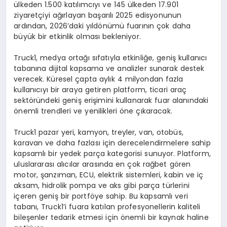
ü
lkeden 1.500 kat
ı
l
ı
mc
ı
y
ı
ve 145
ü
lkeden 17.901
ziyaret
ç
iyi a
ğı
rlayan ba
ş
ar
ı
l
ı
2025 edisyonunun
ard
ı
ndan, 2026’daki y
ı
ld
ö
n
ü
m
ü
fuar
ı
n
ı
n
ç
ok daha
b
ü
y
ü
k bir etkinlik olmas
ı
bekleniyor.
Truck1, medya orta
ğı
s
ı
fat
ı
yla etkinli
ğ
e, geni
ş
kullan
ı
c
ı
taban
ı
na dijital kapsama ve analizler sunarak destek
verecek. K
ü
resel
ç
apta ayl
ı
k 4 milyondan fazla
kullan
ı
c
ı
y
ı
bir araya getiren platform, ticari ara
ç
sekt
ö
r
ü
ndeki geni
ş
eri
ş
imini kullanarak fuar alan
ı
ndaki
ö
nemli trendleri ve yenilikleri
ö
ne
çı
karacak.
Truck1 pazar yeri, kamyon, treyler, van, otob
ü
s,
karavan ve daha fazlas
ı
i
ç
in derecelendirmelere sahip
kapsaml
ı
bir yedek par
ç
a kategorisi sunuyor. Platform,
uluslararas
ı
al
ı
c
ı
lar aras
ı
nda en
ç
ok ra
ğ
bet g
ö
ren
motor,
ş
anz
ı
man, ECU, elektrik sistemleri, kabin ve i
ç
aksam, hidrolik pompa ve aks gibi par
ç
a t
ü
rlerini
i
ç
eren geni
ş
bir portf
ö
ye sahip. Bu kapsaml
ı
veri
taban
ı
, Truck1’i fuara kat
ı
lan profesyonellerin kaliteli
bile
ş
enler tedarik etmesi i
ç
in
ö
nemli bir kaynak haline