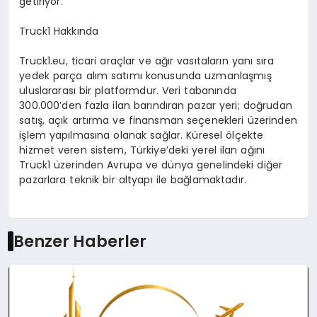
getiriyor.
Truck1 Hakk
ı
nda
Truck1.eu
, ticari ara
ç
lar ve a
ğı
r vas
ı
talar
ı
n yan
ı
s
ı
ra
yedek par
ç
a al
ı
m sat
ı
m
ı
konusunda uzmanla
ş
m
ış
uluslararas
ı
bir platformdur. Veri taban
ı
nda
300.000’den fazla ilan bar
ı
nd
ı
ran pazar yeri; do
ğ
rudan
sat
ış
, a
çı
k art
ı
rma ve finansman se
ç
enekleri
ü
zerinden
i
ş
lem yap
ı
lmas
ı
na olanak sa
ğ
lar. K
ü
resel
ö
l
ç
ekte
hizmet veren sistem, T
ü
rkiye’deki yerel ilan a
ğı
n
ı
Truck1
ü
zerinden Avrupa ve d
ü
nya genelindeki di
ğ
er
pazarlara teknik bir altyap
ı
ile ba
ğ
lamaktad
ı
r.
Benzer Haberler