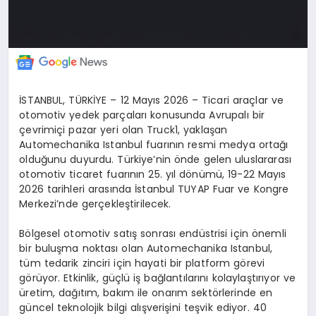
İ
STANBUL, T
Ü
RK
İ
YE
–
12 May
ı
s 2026
–
Ticari ara
ç
lar ve
otomotiv yedek par
ç
alar
ı
konusunda Avrupal
ı
bir
ç
evrimi
ç
i pazar yeri olan
Truck1
, yakla
ş
an
Automechanika Istanbul fuar
ı
n
ı
n resmi medya orta
ğı
oldu
ğ
unu duyurdu. T
ü
rkiye’nin
ö
nde gelen uluslararas
ı
otomotiv ticaret fuar
ı
n
ı
n 25. y
ı
l d
ö
n
ü
m
ü
, 19-22 May
ı
s
2026 tarihleri aras
ı
nda
İ
stanbul TUYAP Fuar ve Kongre
Merkezi’nde ger
ç
ekle
ş
tirilecek.
B
ö
lgesel otomotiv sat
ış
sonras
ı
end
ü
strisi i
ç
in
ö
nemli
bir bulu
ş
ma noktas
ı
olan Automechanika Istanbul,
t
ü
m tedarik zinciri i
ç
in hayati bir platform g
ö
revi
g
ö
r
ü
yor. Etkinlik, g
üç
l
ü
i
ş
ba
ğ
lant
ı
lar
ı
n
ı
kolayla
ş
t
ı
r
ı
yor ve
ü
retim, da
ğı
t
ı
m, bak
ı
m ile onar
ı
m sekt
ö
rlerinde en
g
ü
ncel teknolojik bilgi al
ış
veri
ş
ini te
ş
vik ediyor. 40