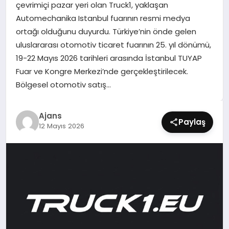
çevrimiçi pazar yeri olan Truck1, yaklaşan
SIYASET
Automechanika Istanbul fuarının resmi medya
ortağı olduğunu duyurdu. Türkiye’nin önde gelen
SPOR
uluslararası otomotiv ticaret fuarının 25. yıl dönümü,
19-22 Mayıs 2026 tarihleri arasında İstanbul TUYAP
TEKNOLOJI
Fuar ve Kongre Merkezi’nde gerçekleştirilecek.
Bölgesel otomotiv satış…
YAŞAM
Ajans
Paylaş
12 Mayıs 2026