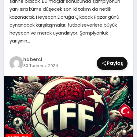
sahne olacak. Bu maçlar sonucunda şampiyonun
SIYASET
yanı sıra küme düşecek son iki takım da netlik
kazanacak. Heyecan Doruğa Çıkacak Pazar günü
SPOR
oynanacak karşılaşmalar, futbolseverlere büyük
heyecan ve merak uyandırıyor. Şampiyonluk
TEKNOLOJI
yarışının…
YAŞAM
haberci
Paylaş
30 Temmuz 2024