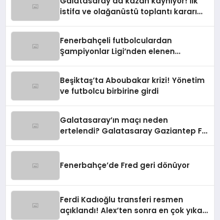
Galatasaray’da kazan kaynıyor! İlk
istifa ve olağanüstü toplantı kararı
manşetlerde
Fenerbahçeli futbolculardan
Şampiyonlar Ligi’nden elenen
Galatasaray’a gönderme
Beşiktaş’ta Aboubakar krizi! Yönetim
ve futbolcu birbirine girdi
Galatasaray’ın maçı neden
ertelendi? Galatasaray Gaziantep FK
maçı ne zaman?
Fenerbahçe’de Fred geri dönüyor
Ferdi Kadıoğlu transferi resmen
açıklandı! Alex’ten sonra en çok yıkan