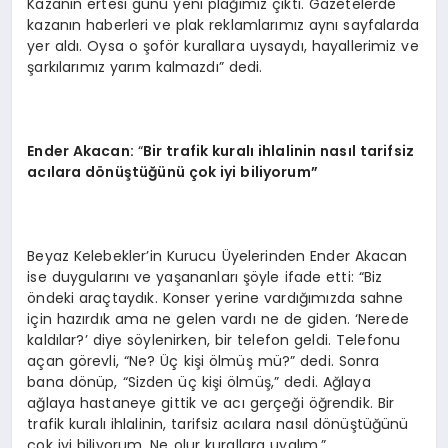
Kazanın ertesi günü yeni plağımız çıktı. Gazetelerde
kazanın haberleri ve plak reklamlarımız aynı sayfalarda
yer aldı. Oysa o şoför kurallara uysaydı, hayallerimiz ve
şarkılarımız yarım kalmazdı” dedi.
Ender Akacan
:
“
Bir trafik kuralı ihlalinin nasıl tarifsiz
acılara d
ö
nüştüğünü çok iyi biliyorum”
Beyaz Kelebekler’in Kurucu Üyelerinden Ender Akacan
ise duygularını ve yaşananları şöyle ifade etti: “Biz
öndeki araçtaydık. Konser yerine vardığımızda sahne
için hazırdık ama ne gelen vardı ne de giden. ‘Nerede
kaldılar?’ diye söylenirken, bir telefon geldi. Telefonu
açan görevli, “Ne? Üç kişi ölmüş mü?” dedi. Sonra
bana dönüp, “Sizden üç kişi ölmüş,” dedi. Ağlaya
ağlaya hastaneye gittik ve acı gerçeği öğrendik. Bir
trafik kuralı ihlalinin, tarifsiz acılara nasıl dönüştüğünü
çok iyi biliyorum. Ne olur kurallara uyalım.”