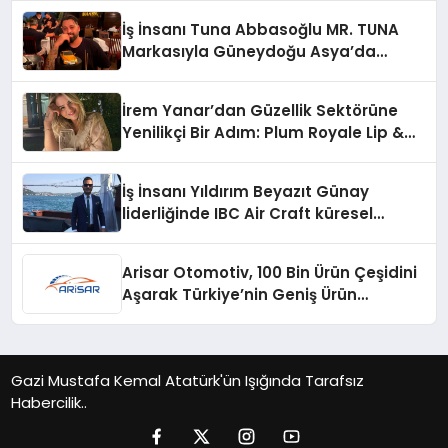
İş İnsanı Tuna Abbasoğlu MR. TUNA
Markasıyla Güneydoğu Asya’da
Büyümeye Devam Ediyor
İrem Yanar’dan Güzellik Sektörüne
Yenilikçi Bir Adım: Plum Royale Lip &
Cheek Stick
İş İnsanı Yıldırım Beyazıt Günay
liderliğinde IBC Air Craft küresel
ticarette büyümeye devam ediyor
Arisar Otomotiv, 100 Bin Ürün Çeşidini
Aşarak Türkiye’nin Geniş Ürün
Yelpazesine Sahip Oto Yedek Parça
Platformlarından Biri Oldu
Gazi Mustafa Kemal Atatürk'ün Işığında Tarafsız
Habercilik..