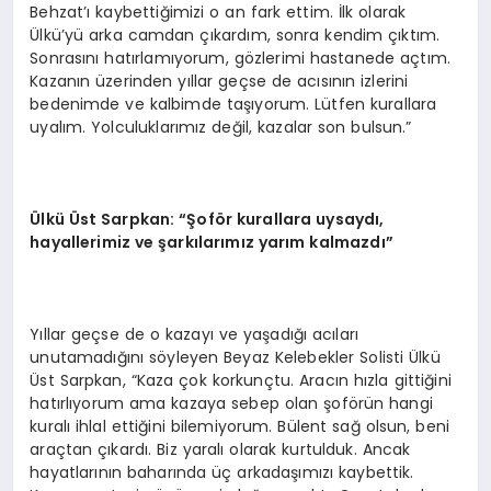
Behzat’ı kaybettiğimizi o an fark ettim. İlk olarak
Ülkü’yü arka camdan çıkardım, sonra kendim çıktım.
Sonrasını hatırlamıyorum, gözlerimi hastanede açtım.
Kazanın üzerinden yıllar geçse de acısının izlerini
bedenimde ve kalbimde taşıyorum. Lütfen kurallara
uyalım. Yolculuklarımız değil, kazalar son bulsun.”
Ü
lkü Ü
st Sarpkan:
“Ş
of
ö
r kurallara uysaydı,
hayallerimiz ve şarkılarımız yarım kalmazdı”
Yıllar geçse de o kazayı ve yaşadığı acıları
unutamadığını söyleyen Beyaz Kelebekler Solisti Ülkü
Üst Sarpkan, “Kaza çok korkunçtu. Aracın hızla gittiğini
hatırlıyorum ama kazaya sebep olan şoförün hangi
kuralı ihlal ettiğini bilemiyorum. Bülent sağ olsun, beni
araçtan çıkardı. Biz yaralı olarak kurtulduk. Ancak
hayatlarının baharında üç arkadaşımızı kaybettik.