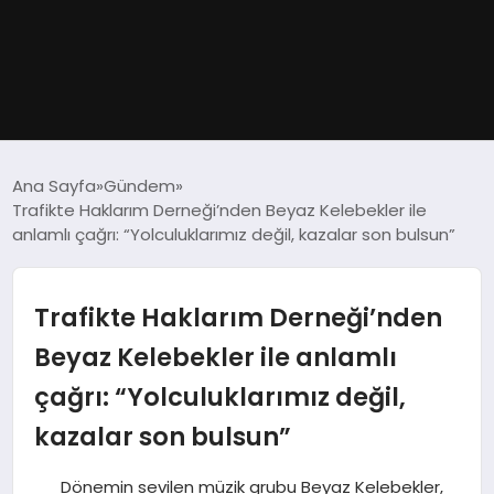
GÜNDEM
Ana Sayfa
Gündem
Trafikte Haklarım Derneği’nden Beyaz Kelebekler ile
DÜNYA
anlamlı çağrı: “Yolculuklarımız değil, kazalar son bulsun”
EĞITIM
Trafikte Haklarım Derneği’nden
EKONOMI
Beyaz Kelebekler ile anlamlı
çağrı: “Yolculuklarımız değil,
MAGAZIN
kazalar son bulsun”
SAĞLIK
Dönemin sevilen müzik grubu Beyaz Kelebekler,