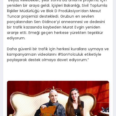
“Beyaz Kelebekler, yıllar sonra bu anlamlı projemiz için
yeniden bir araya geldi. İçişleri Bakanlığı, Sivil Toplumla
İlişkiler Müdürlüğü ve Blok D Prodüksiyon’dan Mesut
Tuncar projemizi destekledi. Grubun en sevilen
parçalarından Sen Gidince’yi anneannesi ve dedesini
bir trafik kazasında kaybeden Murat Evgin yeniden
aranje etti. Emeği geçen herkese yürekten teşekkür
ediyorum.
Daha güvenli bir trafik için herkesi kurallara uymaya ve
kampanyamızın videolarını #SonYolculuk etiketiyle
paylaşarak destek olmaya davet ediyorum.”