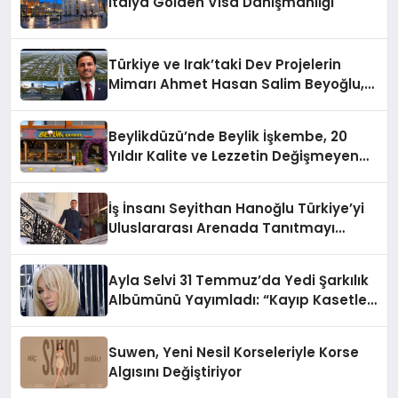
İtalya Golden Visa Danışmanlığı
Türkiye ve Irak’taki Dev Projelerin
Mimarı Ahmet Hasan Salim Beyoğlu,
10 Milyon Metrekarelik “Al Yusuf
Holding Industrial City” Projesini
Beylikdüzü’nde Beylik İşkembe, 20
Hayata Geçirecek
Yıldır Kalite ve Lezzetin Değişmeyen
Adresi
İş İnsanı Seyithan Hanoğlu Türkiye’yi
Uluslararası Arenada Tanıtmayı
Hedefliyor
Ayla Selvi 31 Temmuz’da Yedi Şarkılık
Albümünü Yayımladı: “Kayıp Kasetler
1”
Suwen, Yeni Nesil Korseleriyle Korse
Algısını Değiştiriyor