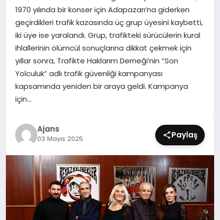
SIYASET
1970 yılında bir konser için Adapazarı’na giderken
geçirdikleri trafik kazasında üç grup üyesini kaybetti,
SPOR
iki üye ise yaralandı. Grup, trafikteki sürücülerin kural
ihlallerinin ölümcül sonuçlarına dikkat çekmek için
TEKNOLOJI
yıllar sonra, Trafikte Haklarım Derneği’nin “Son
Yolculuk” adlı trafik güvenliği kampanyası
YAŞAM
kapsamında yeniden bir araya geldi. Kampanya
için…
Ajans
Paylaş
03 Mayıs 2025