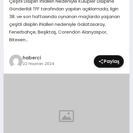
Çeşitli Disiplin İhlalleri Nedeniyle Kulüpler Disipline
SIYASET
Gönderildi TFF tarafından yapılan açıklamada, ligin
38. ve son haftasında oynanan maçlarda yaşanan
SPOR
çeşitli disiplin ihlalleri nedeniyle Galatasaray,
Fenerbahçe, Beşiktaş, Corendon Alanyaspor,
TEKNOLOJI
Bitexen…
YAŞAM
haberci
Paylaş
22 Haziran 2024