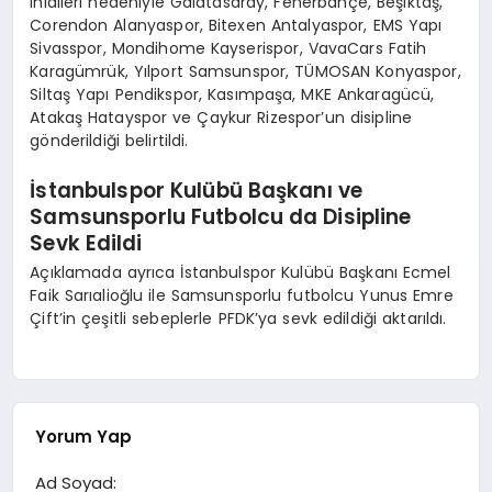
ihlalleri nedeniyle Galatasaray, Fenerbahçe, Beşiktaş,
Corendon Alanyaspor, Bitexen Antalyaspor, EMS Yapı
Sivasspor, Mondihome Kayserispor, VavaCars Fatih
Karagümrük, Yılport Samsunspor, TÜMOSAN Konyaspor,
Siltaş Yapı Pendikspor, Kasımpaşa, MKE Ankaragücü,
Atakaş Hatayspor ve Çaykur Rizespor’un disipline
gönderildiği belirtildi.
İstanbulspor Kulübü Başkanı ve
Samsunsporlu Futbolcu da Disipline
Sevk Edildi
Açıklamada ayrıca İstanbulspor Kulübü Başkanı Ecmel
Faik Sarıalioğlu ile Samsunsporlu futbolcu Yunus Emre
Çift’in çeşitli sebeplerle PFDK’ya sevk edildiği aktarıldı.
Yorum Yap
Ad Soyad: