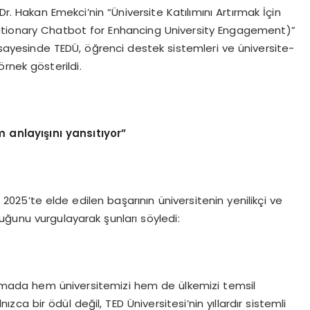
r. Hakan Emekci’nin “Üniversite Katılımını Artırmak İçin
utionary Chatbot for Enhancing University Engagement)”
je sayesinde TEDÜ, öğrenci destek sistemleri ve üniversite-
rnek gösterildi.
m anlayışını yansıtıyor”
025’te elde edilen başarının üniversitenin yenilikçi ve
uğunu vurgulayarak şunları söyledi:
alamada hem üniversitemizi hem de ülkemizi temsil
ca bir ödül değil, TED Üniversitesi’nin yıllardır sistemli