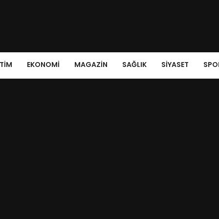
ITIM
EKONOMI
MAGAZIN
SAĞLIK
SIYASET
SPO