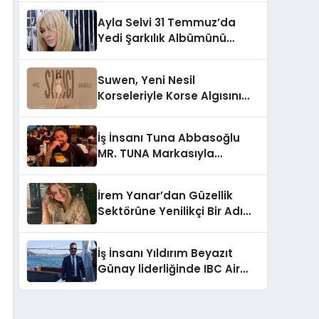
Hedefliyor
Ayla Selvi 31 Temmuz’da
Yedi Şarkılık Albümünü
Yayımladı: “Kayıp Kasetler 1”
Suwen, Yeni Nesil
Korseleriyle Korse Algısını
Değiştiriyor
İş İnsanı Tuna Abbasoğlu
MR. TUNA Markasıyla
Güneydoğu Asya’da
Büyümeye Devam Ediyor
İrem Yanar’dan Güzellik
Sektörüne Yenilikçi Bir Adım:
Plum Royale Lip & Cheek
Stick
İş İnsanı Yıldırım Beyazıt
Günay liderliğinde IBC Air
Craft küresel ticarette
büyümeye devam ediyor