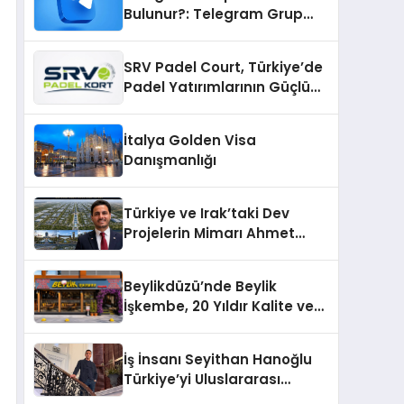
Bulunur?: Telegram Grup
Bulma Sürecini Daha Verimli
Hale Getirin
SRV Padel Court, Türkiye’de
Padel Yatırımlarının Güçlü
Markası Olmayı Sürdürüyor
İtalya Golden Visa
Danışmanlığı
Türkiye ve Irak’taki Dev
Projelerin Mimarı Ahmet
Hasan Salim Beyoğlu, 10
Milyon Metrekarelik “Al Yusuf
Beylikdüzü’nde Beylik
Holding Industrial City”
İşkembe, 20 Yıldır Kalite ve
Projesini Hayata Geçirecek
Lezzetin Değişmeyen Adresi
İş İnsanı Seyithan Hanoğlu
Türkiye’yi Uluslararası
Arenada Tanıtmayı