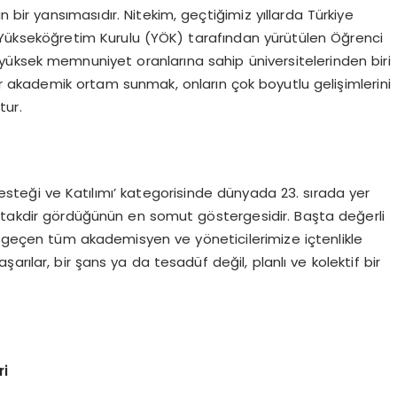
n bir yansımasıdır. Nitekim, geçtiğimiz yıllarda Türkiye
Yükseköğretim Kurulu (YÖK) tarafından yürütülen Öğrenci
üksek memnuniyet oranlarına sahip üniversitelerinden biri
bir akademik ortam sunmak, onların çok boyutlu gelişimlerini
tur.
esteği ve Katılımı’ kategorisinde dünyada 23. sırada yer
e takdir gördüğünün en somut göstergesidir. Başta değerli
geçen tüm akademisyen ve yöneticilerimize içtenlikle
rılar, bir şans ya da tesadüf değil, planlı ve kolektif bir
ri