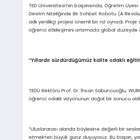
TED Üniversitesi’nin başarısında, Öğretim Üyesi D
Devrim Niteliğinde Bir Sohbet Robotu (A Revol
adlı yenilikçi projesi önemli bir rol oynadı. Pro
öğrenci etkileşimini artırmada global düzeyde ö
“Yıllardır sürdürdüğümüz kalite odaklı eğiti
TEDÜ Rektörü Prof. Dr. İhsan Sabuncuoğlu, WURI 2
öğrenci odaklı vizyonunun doğal bir sonucu old
“Uluslararası alanda böylesine değerli bir sır
etmekten büyük gurur duyuyoruz. Bu başarı, yalnız