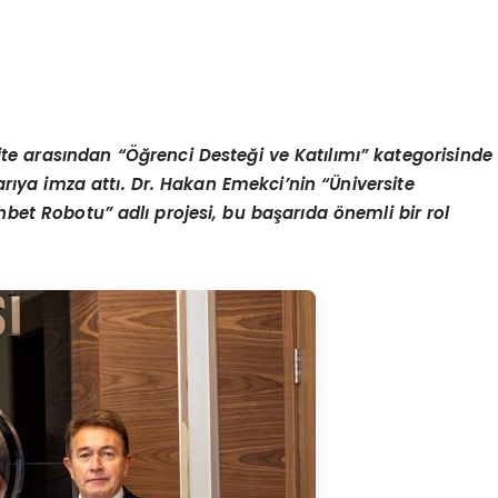
te arasından “Öğrenci Desteği ve Katılımı” kategorisinde
arıya imza attı. Dr. Hakan Emekci
’
nin
“Ü
niversite
hbet Robotu” adlı projesi, bu başarı
da
önemli bir rol