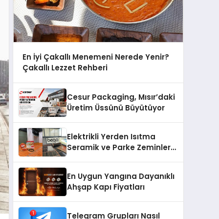
En İyi Çakallı Menemeni Nerede Yenir?
Çakallı Lezzet Rehberi
Cesur Packaging, Mısır’daki
Üretim Üssünü Büyütüyor
Elektrikli Yerden Isıtma
Seramik ve Parke Zeminler
İçin En Verimli Çözümler
En Uygun Yangına Dayanıklı
Ahşap Kapı Fiyatları
Telegram Grupları Nasıl