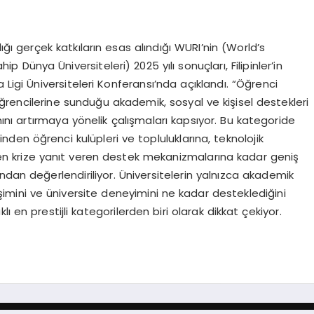
ğı gerçek katkıların esas alındığı WURI’nin (World’s
p Dünya Üniversiteleri) 2025 yılı sonuçları, Filipinler’in
gi Üniversiteleri Konferansı’nda açıklandı. “Öğrenci
 öğrencilerine sunduğu akademik, sosyal ve kişisel destekleri
mını artırmaya yönelik çalışmaları kapsıyor. Bu kategoride
inden öğrenci kulüpleri ve topluluklarına, teknolojik
den krize yanıt veren destek mekanizmalarına kadar geniş
ndan değerlendiriliyor. Üniversitelerin yalnızca akademik
lişimini ve üniversite deneyimini ne kadar desteklediğini
ı en prestijli kategorilerden biri olarak dikkat çekiyor.