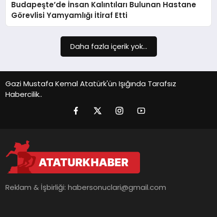
Budapeşte’de İnsan Kalıntıları Bulunan Hastane
SIYASET
Görevlisi Yamyamlığı İtiraf Etti
SPOR
Daha fazla içerik yok...
TEKNOLOJI
YAŞAM
Gazi Mustafa Kemal Atatürk'ün Işığında Tarafsız
Habercilik..
Reklam & İşbirliği:
habersonuclari@gmail.com