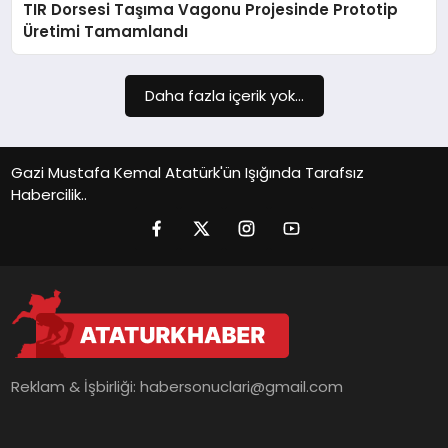
TIR Dorsesi Taşıma Vagonu Projesinde Prototip
SIYASET
Üretimi Tamamlandı
SPOR
Daha fazla içerik yok...
TEKNOLOJI
YAŞAM
Gazi Mustafa Kemal Atatürk'ün Işığında Tarafsız
Habercilik..
Reklam & İşbirliği:
habersonuclari@gmail.com