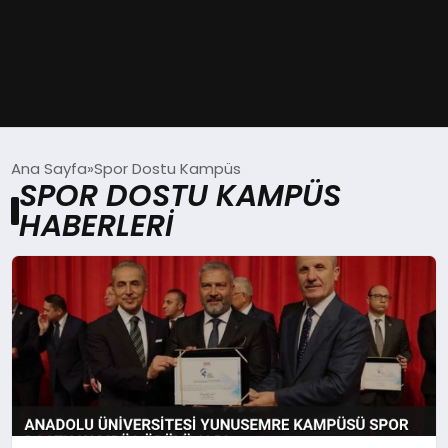
GÜNDEM
Ana Sayfa
Spor Dostu Kampüs
SPOR DOSTU KAMPÜS
DÜNYA
HABERLERI
EĞITIM
EKONOMI
MAGAZIN
SAĞLIK