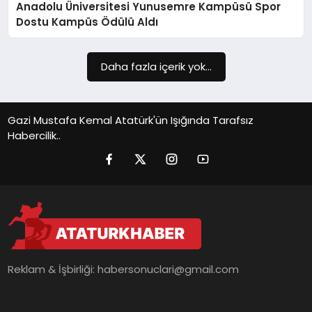
Anadolu Üniversitesi Yunusemre Kampüsü Spor
SIYASET
Dostu Kampüs Ödülü Aldı
SPOR
Daha fazla içerik yok...
TEKNOLOJI
YAŞAM
Gazi Mustafa Kemal Atatürk'ün Işığında Tarafsız
Habercilik..
Reklam & İşbirliği:
habersonuclari@gmail.com