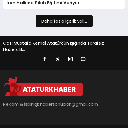
İran Halkına Silah Eğitimi Veriyor
SIYASET
SPOR
Daha fazla içerik yok...
TEKNOLOJI
Gazi Mustafa Kemal Atatürk'ün Işığında Tarafsız
YAŞAM
Habercilik..
Reklam & İşbirliği:
habersonuclari@gmail.com