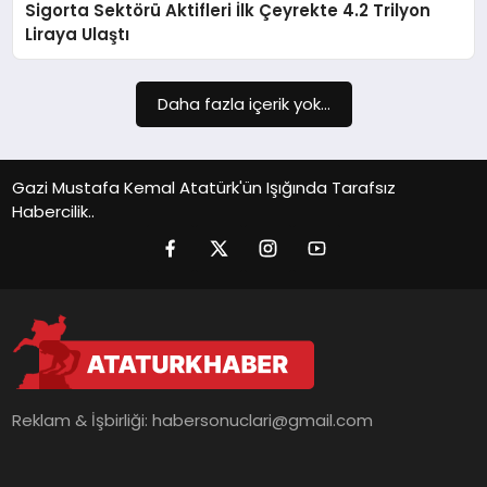
Sigorta Sektörü Aktifleri İlk Çeyrekte 4.2 Trilyon
SIYASET
Liraya Ulaştı
SPOR
Daha fazla içerik yok...
TEKNOLOJI
YAŞAM
Gazi Mustafa Kemal Atatürk'ün Işığında Tarafsız
Habercilik..
Reklam & İşbirliği:
habersonuclari@gmail.com