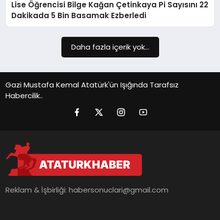
Lise Öğrencisi Bilge Kağan Çetinkaya Pi Sayısını 22
SIYASET
Dakikada 5 Bin Basamak Ezberledi
SPOR
Daha fazla içerik yok...
TEKNOLOJI
YAŞAM
Gazi Mustafa Kemal Atatürk'ün Işığında Tarafsız
Habercilik..
Reklam & İşbirliği:
habersonuclari@gmail.com