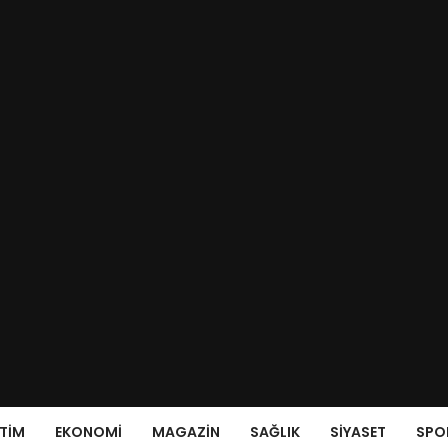
ITIM
EKONOMI
MAGAZIN
SAĞLIK
SIYASET
SPO