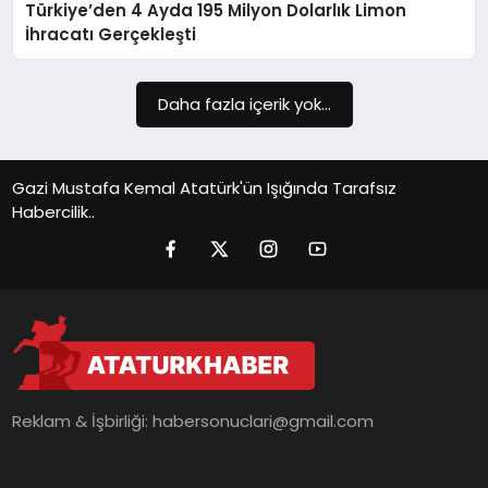
Türkiye’den 4 Ayda 195 Milyon Dolarlık Limon
SIYASET
İhracatı Gerçekleşti
SPOR
Daha fazla içerik yok...
TEKNOLOJI
YAŞAM
Gazi Mustafa Kemal Atatürk'ün Işığında Tarafsız
Habercilik..
Reklam & İşbirliği:
habersonuclari@gmail.com