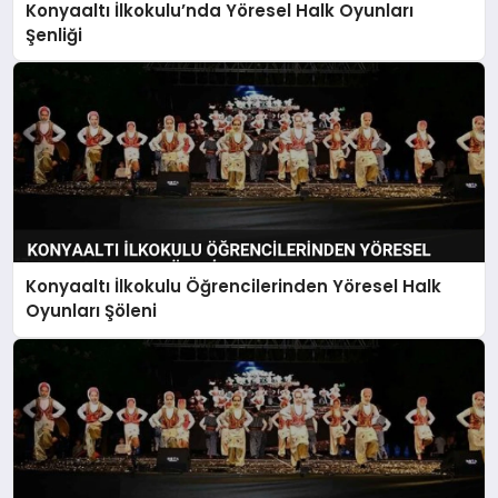
Konyaaltı İlkokulu’nda Yöresel Halk Oyunları
SIYASET
Şenliği
SPOR
TEKNOLOJI
YAŞAM
Konyaaltı İlkokulu Öğrencilerinden Yöresel Halk
Oyunları Şöleni