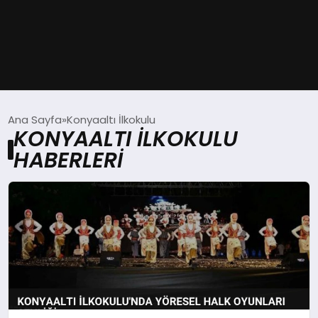
GÜNDEM
Ana Sayfa
Konyaaltı İlkokulu
KONYAALTI İLKOKULU
DÜNYA
HABERLERI
EĞITIM
EKONOMI
MAGAZIN
SAĞLIK