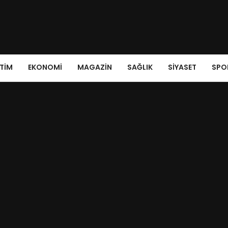
ITIM
EKONOMI
MAGAZIN
SAĞLIK
SIYASET
SPO