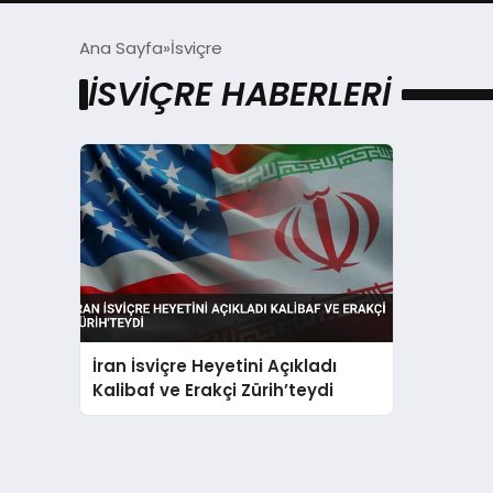
Ana Sayfa
İsviçre
İSVIÇRE HABERLERI
İran İsviçre Heyetini Açıkladı
Kalibaf ve Erakçi Zürih’teydi