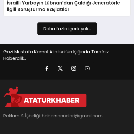
İsrailli Yarbayın Lübnan’dan Çaldığı Jeneratörle
SIYASET
İlgili Soruşturma Başlatıldı
SPOR
Daha fazla içerik yok...
TEKNOLOJI
YAŞAM
Gazi Mustafa Kemal Atatürk'ün Işığında Tarafsız
Habercilik..
Reklam & İşbirliği:
habersonuclari@gmail.com