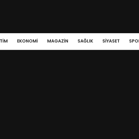
ITIM
EKONOMI
MAGAZIN
SAĞLIK
SIYASET
SPO