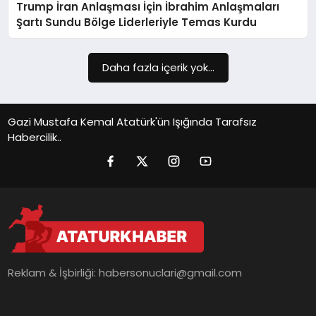
Trump İran Anlaşması İçin İbrahim Anlaşmaları
SIYASET
Şartı Sundu Bölge Liderleriyle Temas Kurdu
SPOR
Daha fazla içerik yok...
TEKNOLOJI
YAŞAM
Gazi Mustafa Kemal Atatürk'ün Işığında Tarafsız
Habercilik..
Reklam & İşbirliği:
habersonuclari@gmail.com