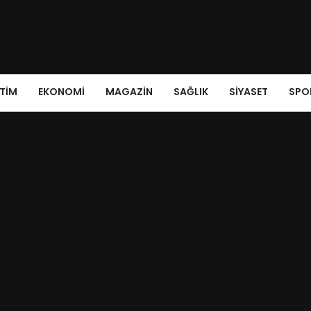
ITIM
EKONOMI
MAGAZIN
SAĞLIK
SIYASET
SPO