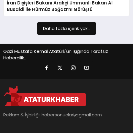
İran Dışişleri Bakanı Arakçi Ummanlı Bakan Al
SIYASET
Busaidi ile Hürmüz Boğazı’nı Görüştü
SPOR
Daha fazla içerik yok...
TEKNOLOJI
YAŞAM
Gazi Mustafa Kemal Atatürk'ün Işığında Tarafsız
Habercilik..
Reklam & İşbirliği:
habersonuclari@gmail.com