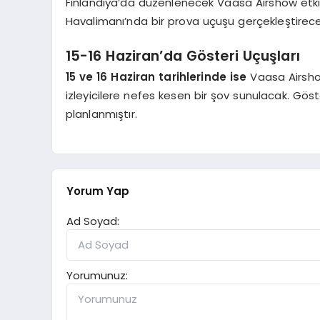
Finlandiya’da düzenlenecek Vaasa Airshow etkin
Havalimanı’nda bir prova uçuşu gerçekleştirece
15-16 Haziran’da Gösteri Uçuşları
15 ve 16 Haziran tarihlerinde ise
Vaasa Airshow
izleyicilere nefes kesen bir şov sunulacak. Göste
planlanmıştır.
Yorum Yap
Ad Soyad:
Yorumunuz: