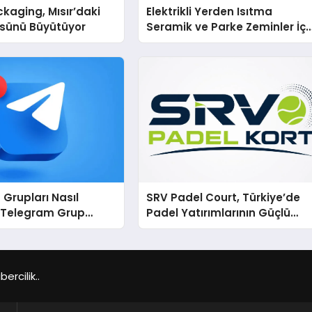
kaging, Mısır’daki
Elektrikli Yerden Isıtma
ssünü Büyütüyor
Seramik ve Parke Zeminler İçi
En Verimli Çözümler
Grupları Nasıl
SRV Padel Court, Türkiye’de
: Telegram Grup
Padel Yatırımlarının Güçlü
ecini Daha Verimli
Markası Olmayı Sürdürüyor
rin
rcilik..