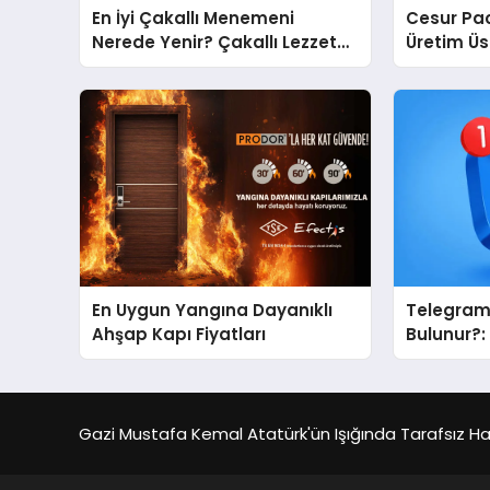
En İyi Çakallı Menemeni
Cesur Pac
Nerede Yenir? Çakallı Lezzet
Üretim Ü
Rehberi
En Uygun Yangına Dayanıklı
Telegram 
Ahşap Kapı Fiyatları
Bulunur?
Bulma Sür
Hale Geti
Gazi Mustafa Kemal Atatürk'ün Işığında Tarafsız Habe