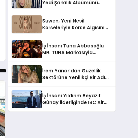
Yedi Şarkılık Albümünü
Yayımladı: “Kayıp Kasetler 1”
Suwen, Yeni Nesil
Korseleriyle Korse Algısını
Değiştiriyor
İş İnsanı Tuna Abbasoğlu
MR. TUNA Markasıyla
Güneydoğu Asya’da
Büyümeye Devam Ediyor
İrem Yanar’dan Güzellik
Sektörüne Yenilikçi Bir Adım:
Plum Royale Lip & Cheek
Stick
İş İnsanı Yıldırım Beyazıt
Günay liderliğinde IBC Air
Craft küresel ticarette
büyümeye devam ediyor