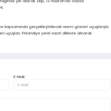
liğinde yer alacak. Ekip, 13 Haziran’da Vaasa
k.
 kapsamında gerçekleştirilecek resmi gösteri uçuşlarıyla
ri uçuşları, Finlandiya yerel saati dikkate alınarak
E-Mail: