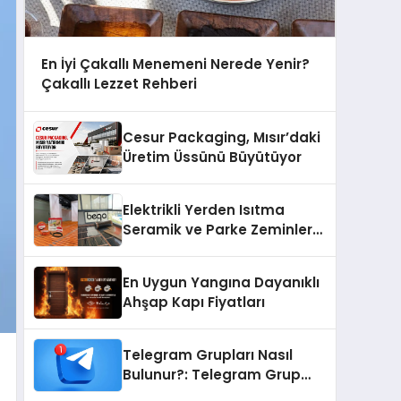
En İyi Çakallı Menemeni Nerede Yenir?
Çakallı Lezzet Rehberi
Cesur Packaging, Mısır’daki
Üretim Üssünü Büyütüyor
Elektrikli Yerden Isıtma
Seramik ve Parke Zeminler
İçin En Verimli Çözümler
En Uygun Yangına Dayanıklı
Ahşap Kapı Fiyatları
Telegram Grupları Nasıl
Bulunur?: Telegram Grup
Bulma Sürecini Daha Verimli