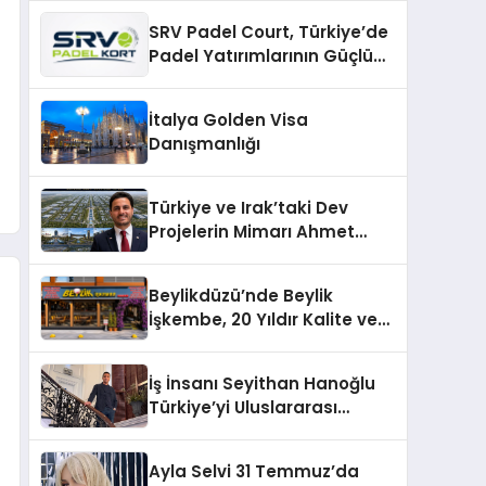
Hale Getirin
SRV Padel Court, Türkiye’de
Padel Yatırımlarının Güçlü
Markası Olmayı Sürdürüyor
İtalya Golden Visa
Danışmanlığı
Türkiye ve Irak’taki Dev
Projelerin Mimarı Ahmet
Hasan Salim Beyoğlu, 10
Milyon Metrekarelik “Al Yusuf
Beylikdüzü’nde Beylik
Holding Industrial City”
İşkembe, 20 Yıldır Kalite ve
Projesini Hayata Geçirecek
Lezzetin Değişmeyen Adresi
İş İnsanı Seyithan Hanoğlu
Türkiye’yi Uluslararası
Arenada Tanıtmayı
Hedefliyor
Ayla Selvi 31 Temmuz’da