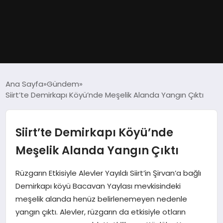
GÜNDEM
Ana Sayfa
Gündem
Siirt’te Demirkapı Köyü’nde Meşelik Alanda Yangın Çıktı
DÜNYA
EĞITIM
Siirt’te Demirkapı Köyü’nde
Meşelik Alanda Yangın Çıktı
EKONOMI
Rüzgarın Etkisiyle Alevler Yayıldı Siirt’in Şirvan’a bağlı
MAGAZIN
Demirkapı köyü Bacavan Yaylası mevkisindeki
meşelik alanda henüz belirlenemeyen nedenle
SAĞLIK
yangın çıktı. Alevler, rüzgarın da etkisiyle otların