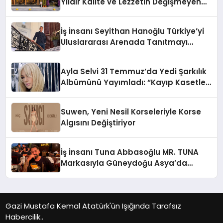
Yıldır Kalite ve Lezzetin Değişmeyen
Adresi
İş İnsanı Seyithan Hanoğlu Türkiye’yi
Uluslararası Arenada Tanıtmayı
Hedefliyor
Ayla Selvi 31 Temmuz’da Yedi Şarkılık
Albümünü Yayımladı: “Kayıp Kasetler
1”
Suwen, Yeni Nesil Korseleriyle Korse
Algısını Değiştiriyor
İş İnsanı Tuna Abbasoğlu MR. TUNA
Markasıyla Güneydoğu Asya’da
Büyümeye Devam Ediyor
Gazi Mustafa Kemal Atatürk'ün Işığında Tarafsız
Habercilik..