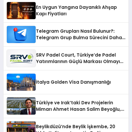
En Uygun Yangına Dayanıklı Ahşap
Kapı Fiyatları
Telegram Grupları Nasıl Bulunur?:
Telegram Grup Bulma Sürecini Daha
Verimli Hale Getirin
SRV Padel Court, Türkiye’de Padel
Yatırımlarının Güçlü Markası Olmayı
Sürdürüyor
İtalya Golden Visa Danışmanlığı
Türkiye ve Irak’taki Dev Projelerin
Mimarı Ahmet Hasan Salim Beyoğlu,
10 Milyon Metrekarelik “Al Yusuf
Holding Industrial City” Projesini
Beylikdüzü’nde Beylik İşkembe, 20
Hayata Geçirecek