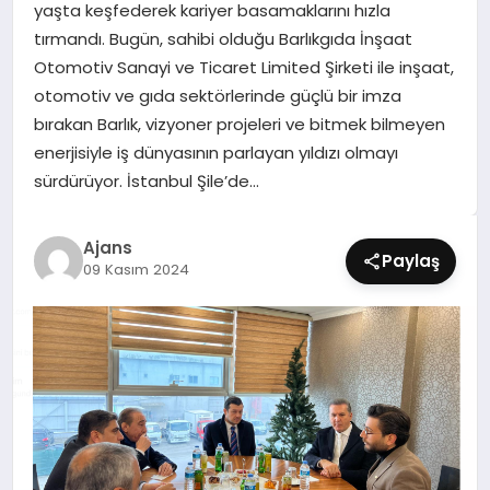
yaşta keşfederek kariyer basamaklarını hızla
SIYASET
tırmandı. Bugün, sahibi olduğu Barlıkgıda İnşaat
Otomotiv Sanayi ve Ticaret Limited Şirketi ile inşaat,
SPOR
otomotiv ve gıda sektörlerinde güçlü bir imza
bırakan Barlık, vizyoner projeleri ve bitmek bilmeyen
TEKNOLOJI
enerjisiyle iş dünyasının parlayan yıldızı olmayı
sürdürüyor. İstanbul Şile’de…
YAŞAM
Ajans
Paylaş
09 Kasım 2024