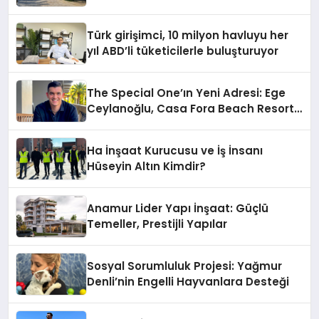
Hotels&Resorts’un da Katkılarıyla
Tamamlandı
Türk girişimci, 10 milyon havluyu her
yıl ABD’li tüketicilerle buluşturuyor
The Special One’ın Yeni Adresi: Ege
Ceylanoğlu, Casa Fora Beach Resort
Hotel’i Zirveye Taşımaya Geliyor!
Ha İnşaat Kurucusu ve İş İnsanı
Hüseyin Altın Kimdir?
Anamur Lider Yapı İnşaat: Güçlü
Temeller, Prestijli Yapılar
Sosyal Sorumluluk Projesi: Yağmur
Denli’nin Engelli Hayvanlara Desteği