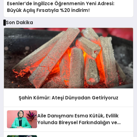
Esenler’de İngilizce Öğrenmenin Yeni Adresi:
Büyük Açılış Fırsatıyla %20 İndirim!
Son Dakika
Şahin Kömür: Ateşi Dünyadan Getiriyoruz
Aile Danışmanı Esma Kütük, Evlilik
Yolunda Bireysel Farkındalığın ve
Sınırların Gücünü Anlatıyor