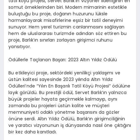
tatil köyü projesi, Servet Barlık’ın vizyoner liderliğinin en
somut örneklerinden biri. Modern mimarinin estetikle
buluştuğu bu proje, doğanın huzurunu lüksle
harmanlayarak misafirlerine eşsiz bir tatil deneyimi
sunuyor. Hem yerel turizmin canlanmasını sağlayan
hem de uluslararası turizmde adından söz ettiren bu
proje, Barlık’ın sınırları zorlayan girişimci ruhunu
yansıtıyor.
Ödüllerle Taçlanan Başarı: 2023 Altın Yıldız Ödülü
Bu etkileyici proje, sektördeki yenilikçi yaklaşımı ve
üstün kalitesi sayesinde 2023 yılında Altın Yıldız
Ödülleri’nde “Yılın En Başarılı Tatil Köyü Projesi” ödülüne
layık görüldü. Bu prestijli ödül, Servet Barlık’ın yalnızca
büyük projeler hayata geçirmekle kalmayıp, aynı
zamanda bu projeleri üstün kalite ve müşteri
memnuniyeti odaklı yönetme başarısını da gözler
önüne serdi. Altın Yıldız Ödülü, Barlık’ın girişimciliğinin
ve yaratıcı vizyonunun iş dünyasında nasıl öne çıktığını
bir kez daha kanıtladı.