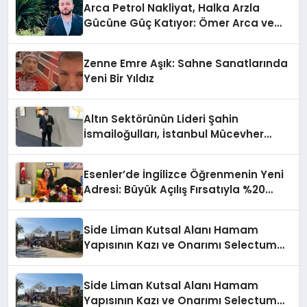
Arca Petrol Nakliyat, Halka Arzla
Gücüne Güç Katıyor: Ömer Arca ve
Mehmet Arca’dan Sektöre Güçlü
Yatırım
Zenne Emre Aşık: Sahne Sanatlarında
Yeni Bir Yıldız
Altın Sektörünün Lideri Şahin
İsmailoğulları, İstanbul Mücevher
Fuarı’nda Parladı ￼
Esenler’de İngilizce Öğrenmenin Yeni
Adresi: Büyük Açılış Fırsatıyla %20
İndirim!
Side Liman Kutsal Alanı Hamam
Yapısının Kazı ve Onarımı Selectum
Hotels&Resorts’un da Katkılarıyla
Tamamlandı
Side Liman Kutsal Alanı Hamam
Yapısının Kazı ve Onarımı Selectum