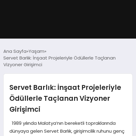
GÜNDEM
Ana Sayfa
Yaşam
Servet Barlık: İnşaat Projeleriyle Ödüllerle Taçlanan
DÜNYA
Vizyoner Girişimci
EĞITIM
Servet Barlık: İnşaat Projeleriyle
EKONOMI
Ödüllerle Taçlanan Vizyoner
Girişimci
MAGAZIN
1989 yılında Malatya’nın bereketli topraklarında
SAĞLIK
dünyaya gelen Servet Barlık, girişimcilik ruhunu genç