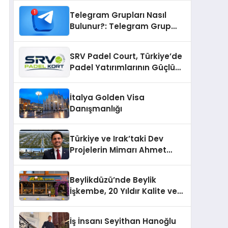
Telegram Grupları Nasıl
Bulunur?: Telegram Grup
Bulma Sürecini Daha Verimli
Hale Getirin
SRV Padel Court, Türkiye’de
Padel Yatırımlarının Güçlü
Markası Olmayı Sürdürüyor
İtalya Golden Visa
Danışmanlığı
Türkiye ve Irak’taki Dev
Projelerin Mimarı Ahmet
Hasan Salim Beyoğlu, 10
Milyon Metrekarelik “Al Yusuf
Beylikdüzü’nde Beylik
Holding Industrial City”
İşkembe, 20 Yıldır Kalite ve
Projesini Hayata Geçirecek
Lezzetin Değişmeyen Adresi
İş İnsanı Seyithan Hanoğlu