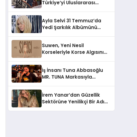
Türkiye’yi Uluslararası
Arenada Tanıtmayı
Hedefliyor
Ayla Selvi 31 Temmuz’da
Yedi Şarkılık Albümünü
Yayımladı: “Kayıp Kasetler 1”
Suwen, Yeni Nesil
Korseleriyle Korse Algısını
Değiştiriyor
İş İnsanı Tuna Abbasoğlu
MR. TUNA Markasıyla
Güneydoğu Asya’da
Büyümeye Devam Ediyor
İrem Yanar’dan Güzellik
Sektörüne Yenilikçi Bir Adım:
Plum Royale Lip & Cheek
Stick