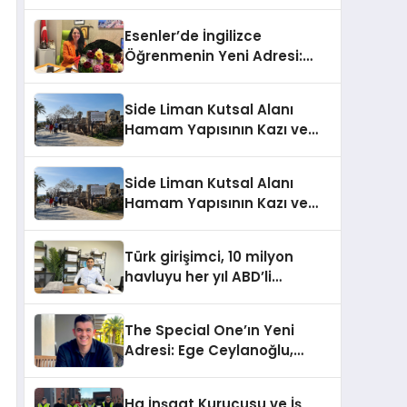
Mücevher Fuarı’nda Parladı ￼
Esenler’de İngilizce
Öğrenmenin Yeni Adresi:
Büyük Açılış Fırsatıyla %20
İndirim!
Side Liman Kutsal Alanı
Hamam Yapısının Kazı ve
Onarımı Selectum
Hotels&Resorts’un da
Side Liman Kutsal Alanı
Katkılarıyla Tamamlandı
Hamam Yapısının Kazı ve
Onarımı Selectum
Hotels&Resorts’un da
Türk girişimci, 10 milyon
Katkılarıyla Tamamlandı
havluyu her yıl ABD’li
tüketicilerle buluşturuyor
The Special One’ın Yeni
Adresi: Ege Ceylanoğlu,
Casa Fora Beach Resort
Hotel’i Zirveye Taşımaya
Ha İnşaat Kurucusu ve İş