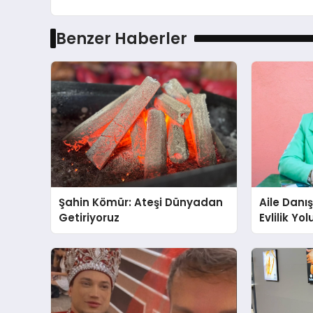
Benzer Haberler
Şahin Kömür: Ateşi Dünyadan
Aile Danı
Getiriyoruz
Evlilik Yo
Farkındalı
Gücünü A