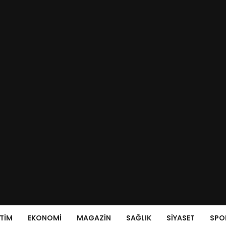
ITIM
EKONOMI
MAGAZIN
SAĞLIK
SIYASET
SPO