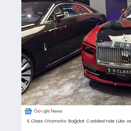
S Class Otomotiv: Bağdat Caddesi’nde Lüks ve