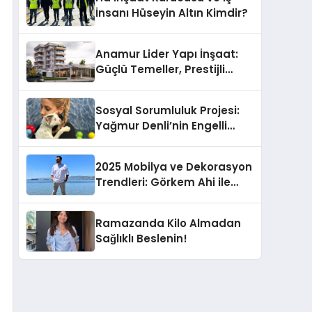
Geliyor!
İnsanı Hüseyin Altın Kimdir?
Anamur Lider Yapı İnşaat:
Güçlü Temeller, Prestijli
Yapılar
Sosyal Sorumluluk Projesi:
Yağmur Denli’nin Engelli
Hayvanlara Desteği
2025 Mobilya ve Dekorasyon
Trendleri: Görkem Ahi ile
Söyleşi
Ramazanda Kilo Almadan
Sağlıklı Beslenin!