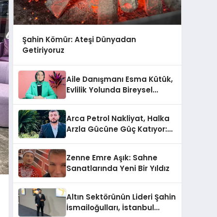
Şahin Kömür: Ateşi Dünyadan
Getiriyoruz
Aile Danışmanı Esma Kütük,
Evlilik Yolunda Bireysel
Farkındalığın ve Sınırların
Gücünü Anlatıyor
Arca Petrol Nakliyat, Halka
Arzla Gücüne Güç Katıyor:
Ömer Arca ve Mehmet
Arca’dan Sektöre Güçlü
Zenne Emre Aşık: Sahne
Yatırım
Sanatlarında Yeni Bir Yıldız
Altın Sektörünün Lideri Şahin
İsmailoğulları, İstanbul