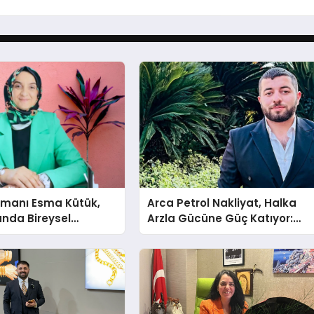
şmanı Esma Kütük,
Arca Petrol Nakliyat, Halka
lunda Bireysel
Arzla Gücüne Güç Katıyor:
ğın ve Sınırların
Ömer Arca ve Mehmet
nlatıyor
Arca’dan Sektöre Güçlü
Yatırım