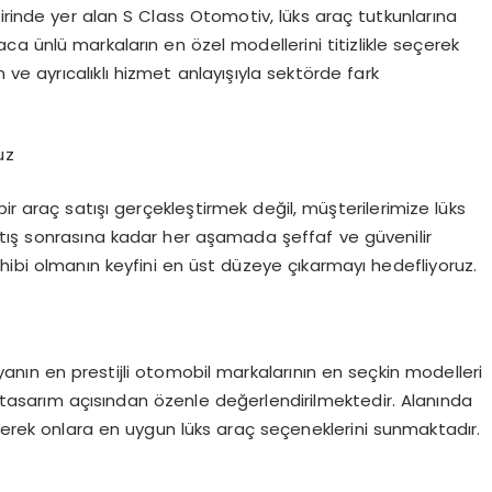
irinde yer alan S Class Otomotiv, lüks araç tutkunlarına
a ünlü markaların en özel modellerini titizlikle seçerek
 ve ayrıcalıklı hizmet anlayışıyla sektörde fark
uz
araç satışı gerçekleştirmek değil, müşterilerimize lüks
tış sonrasına kadar her aşamada şeffaf ve güvenilir
hibi olmanın keyfini en üst düzeye çıkarmayı hedefliyoruz.
n en prestijli otomobil markalarının en seçkin modelleri
tasarım açısından özenle değerlendirilmektedir. Alanında
derek onlara en uygun lüks araç seçeneklerini sunmaktadır.