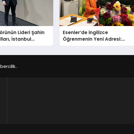
törünün Lideri Şahin
Esenler’de İngilizce
ları, İstanbul
Öğrenmenin Yeni Adresi:
Fuarı’nda Parladı ￼
Büyük Açılış Fırsatıyla %20
İndirim!
rcilik..