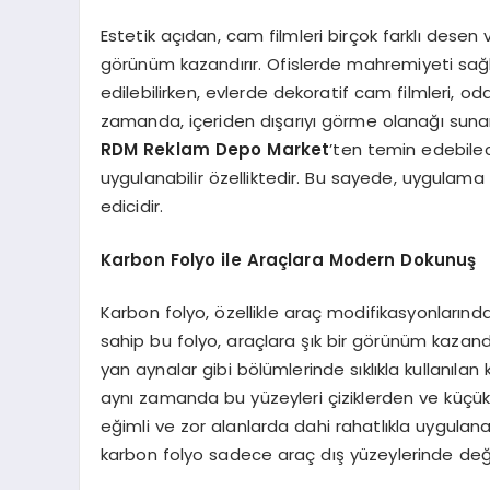
Estetik açıdan, cam filmleri birçok farklı dese
görünüm kazandırır. Ofislerde mahremiyeti sağ
edilebilirken, evlerde dekoratif cam filmleri, oda
zamanda, içeriden dışarıyı görme olanağı sunarken
RDM Reklam Depo Market
’ten temin edebile
uygulanabilir özelliktedir. Bu sayede, uygulama
edicidir.
Karbon Folyo ile Araçlara Modern Dokunuş
Karbon folyo, özellikle araç modifikasyonların
sahip bu folyo, araçlara şık bir görünüm kazand
yan aynalar gibi bölümlerinde sıklıkla kullanıla
aynı zamanda bu yüzeyleri çiziklerden ve küçük
eğimli ve zor alanlarda dahi rahatlıkla uygulanabi
karbon folyo sadece araç dış yüzeylerinde değil