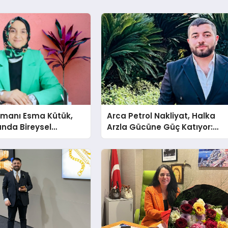
şmanı Esma Kütük,
Arca Petrol Nakliyat, Halka
lunda Bireysel
Arzla Gücüne Güç Katıyor:
ğın ve Sınırların
Ömer Arca ve Mehmet
nlatıyor
Arca’dan Sektöre Güçlü
Yatırım