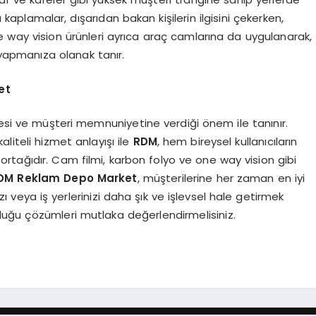
u kaplamalar, dışarıdan bakan kişilerin ilgisini çekerken,
ne way vision ürünleri ayrıca araç camlarına da uygulanarak,
 yapmanıza olanak tanır.
et
esi ve müşteri memnuniyetine verdiği önem ile tanınır.
liteli hizmet anlayışı ile
RDM
, hem bireysel kullanıcıların
rtağıdır. Cam filmi, karbon folyo ve one way vision gibi
DM Reklam Depo Market
, müşterilerine her zaman en iyi
ı veya iş yerlerinizi daha şık ve işlevsel hale getirmek
duğu çözümleri mutlaka değerlendirmelisiniz.