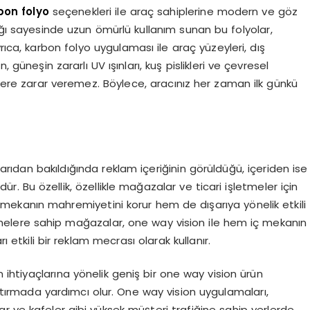
bon folyo
seçenekleri ile araç sahiplerine modern ve göz
lığı sayesinde uzun ömürlü kullanım sunan bu folyolar,
rıca, karbon folyo uygulaması ile araç yüzeyleri, dış
 güneşin zararlı UV ışınları, kuş pislikleri ve çevresel
ylere zarar veremez. Böylece, aracınız her zaman ilk günkü
rıdan bakıldığında reklam içeriğinin görüldüğü, içeriden ise
dür. Bu özellik, özellikle mağazalar ve ticari işletmeler için
ç mekanın mahremiyetini korur hem de dışarıya yönelik etkili
phelere sahip mağazalar, one way vision ile hem iç mekanın
tkili bir reklam mecrası olarak kullanır.
m ihtiyaçlarına yönelik geniş bir one way vision ürün
tırmada yardımcı olur. One way vision uygulamaları,
nlar ve kafeler gibi yüksek müşteri trafiğine sahip yerlerde