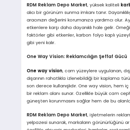
RDM Reklam Depo Market
, yüksek kaliteli
kar
alıcı bir görünüm sunma imkanı tanır. Dayanıklı
aracınızın değerini korumanıza yardımcı olur. Ay
etkenlere karşı daha dayanıklı hale gelir. Örneğin,
faktörler gibi etkenler, karbon folyo kaplı yüze
gibi yeni kalır.
One Way Vision: Reklamcılığın Şeffaf Gücü
One way vision
, cam yüzeylere uygulanan, dışa
dışarının rahatlıkla izlenebildiği bir kaplama türü
son derece kullanışlıdır. One way vision, hem i
bir reklam alanı sunar. Özellikle büyük cam ce
güneşten korunmasını sağlar hem de bu alanları e
RDM Reklam Depo Market
, işletmelerin rekla
yelpazesi sunarak, markaların görünürlüğünü ar
özellikle alışveriş merkezleri, bankalar, restora