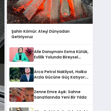
Şahin Kömür: Ateşi Dünyadan
Getiriyoruz
Aile Danışmanı Esma Kütük,
Evlilik Yolunda Bireysel
Farkındalığın ve Sınırların
Gücünü Anlatıyor
Arca Petrol Nakliyat, Halka
Arzla Gücüne Güç Katıyor:
Ömer Arca ve Mehmet
Arca’dan Sektöre Güçlü
Zenne Emre Aşık: Sahne
Yatırım
Sanatlarında Yeni Bir Yıldız