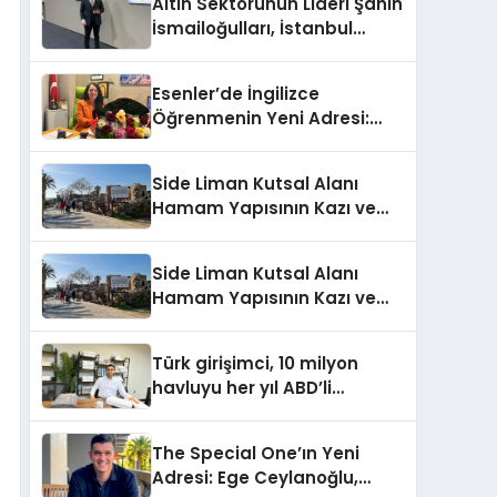
Altın Sektörünün Lideri Şahin
İsmailoğulları, İstanbul
Mücevher Fuarı’nda Parladı ￼
Esenler’de İngilizce
Öğrenmenin Yeni Adresi:
Büyük Açılış Fırsatıyla %20
İndirim!
Side Liman Kutsal Alanı
Hamam Yapısının Kazı ve
Onarımı Selectum
Hotels&Resorts’un da
Side Liman Kutsal Alanı
Katkılarıyla Tamamlandı
Hamam Yapısının Kazı ve
Onarımı Selectum
Hotels&Resorts’un da
Türk girişimci, 10 milyon
Katkılarıyla Tamamlandı
havluyu her yıl ABD’li
tüketicilerle buluşturuyor
The Special One’ın Yeni
Adresi: Ege Ceylanoğlu,