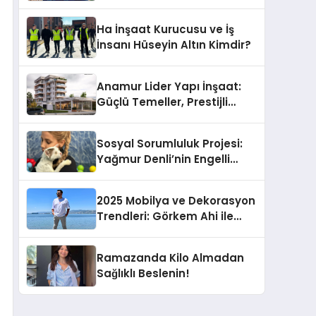
Casa Fora Beach Resort
Hotel’i Zirveye Taşımaya
Ha İnşaat Kurucusu ve İş
Geliyor!
İnsanı Hüseyin Altın Kimdir?
Anamur Lider Yapı İnşaat:
Güçlü Temeller, Prestijli
Yapılar
Sosyal Sorumluluk Projesi:
Yağmur Denli’nin Engelli
Hayvanlara Desteği
2025 Mobilya ve Dekorasyon
Trendleri: Görkem Ahi ile
Söyleşi
Ramazanda Kilo Almadan
Sağlıklı Beslenin!