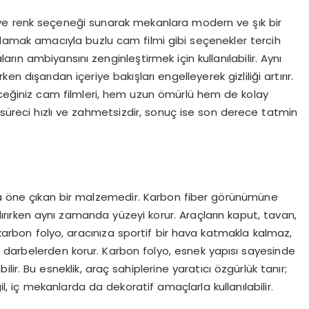
n ve renk seçeneği sunarak mekanlara modern ve şık bir
lamak amacıyla buzlu cam filmi gibi seçenekler tercih
ların ambiyansını zenginleştirmek için kullanılabilir. Aynı
 dışarıdan içeriye bakışları engelleyerek gizliliği artırır.
ceğiniz cam filmleri, hem uzun ömürlü hem de kolay
 süreci hızlı ve zahmetsizdir, sonuç ise son derece tatmin
da öne çıkan bir malzemedir. Karbon fiber görünümüne
ırırken aynı zamanda yüzeyi korur. Araçların kaput, tavan,
n karbon folyo, aracınıza sportif bir hava katmakla kalmaz,
 darbelerden korur. Karbon folyo, esnek yapısı sayesinde
lir. Bu esneklik, araç sahiplerine yaratıcı özgürlük tanır;
, iç mekanlarda da dekoratif amaçlarla kullanılabilir.