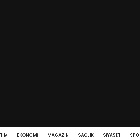
ITIM
EKONOMI
MAGAZIN
SAĞLIK
SIYASET
SPO