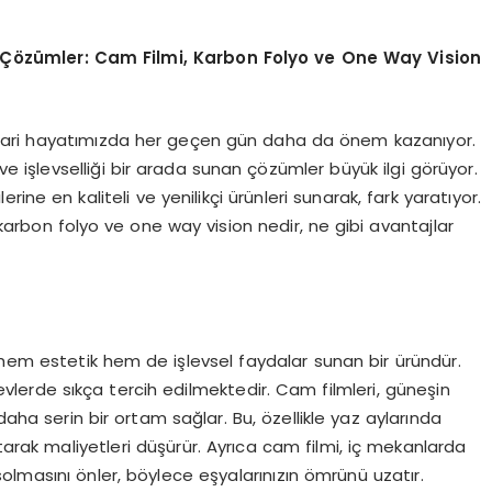
 Çözümler: Cam Filmi, Karbon Folyo ve One Way Vision
icari hayatımızda her geçen gün daha da önem kazanıyor.
 işlevselliği bir arada sunan çözümler büyük ilgi görüyor.
rine en kaliteli ve yenilikçi ürünleri sunarak, fark yaratıyor.
karbon folyo ve one way vision nedir, ne gibi avantajlar
, hem estetik hem de işlevsel faydalar sunan bir üründür.
erde sıkça tercih edilmektedir. Cam filmleri, güneşin
daha serin bir ortam sağlar. Bu, özellikle yaz aylarında
ltarak maliyetleri düşürür. Ayrıca cam filmi, iç mekanlarda
lmasını önler, böylece eşyalarınızın ömrünü uzatır.