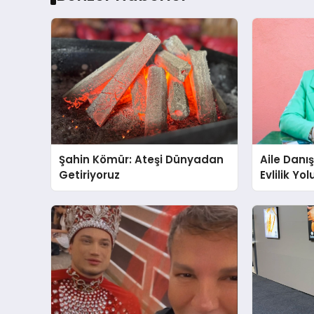
Şahin Kömür: Ateşi Dünyadan
Aile Danı
Getiriyoruz
Evlilik Yo
Farkındalı
Gücünü A