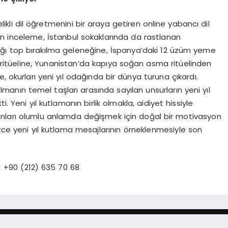
ikli dil öğretmenini bir araya getiren online yabancı dil
 inceleme, İstanbul sokaklarında da rastlanan
ğı top bırakılma geleneğine, İspanya’daki 12 üzüm yeme
itüeline, Yunanistan’da kapıya soğan asma ritüelinden
, okurları yeni yıl odağında bir dünya turuna çıkardı.
k olmanın temel taşları arasında sayılan unsurların yeni yıl
. Yeni yıl kutlamanın birlik olmakla, aidiyet hissiyle
 insanları olumlu anlamda değişmek için doğal bir motivasyon
izce yeni yıl kutlama mesajlarının örneklenmesiyle son
 +90 (212) 635 70 68