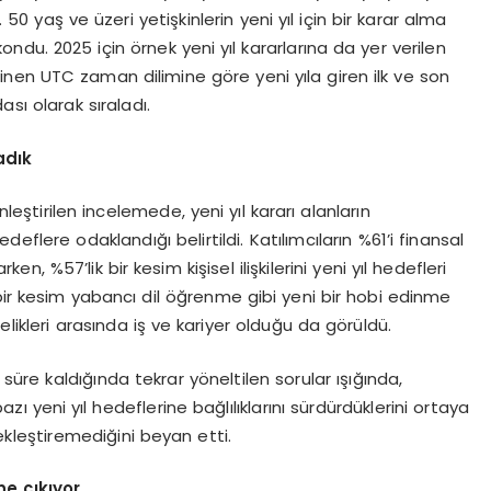
0 yaş ve üzeri yetişkinlerin yeni yıl için bir karar alma
ondu. 2025 için örnek yeni yıl kararlarına da yer verilen
nen UTC zaman dilimine göre yeni yıla giren ilk ve son
ası olarak sıraladı.
adık
eştirilen incelemede, yeni yıl kararı alanların
eflere odaklandığı belirtildi. Katılımcıların %61’i finansal
rken, %57’lik bir kesim kişisel ilişkilerini yeni yıl hedefleri
bir kesim yabancı dil öğrenme gibi yeni bir hobi edinme
ncelikleri arasında iş ve kariyer olduğu da görüldü.
 süre kaldığında tekrar yöneltilen sorular ışığında,
bazı yeni yıl hedeflerine bağlılıklarını sürdürdüklerini ortaya
çekleştiremediğini beyan etti.
ne çıkıyor