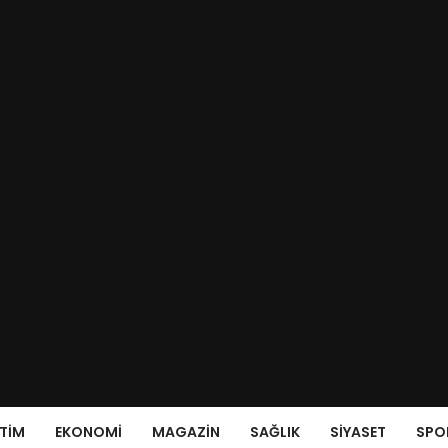
ITIM
EKONOMI
MAGAZIN
SAĞLIK
SIYASET
SPO