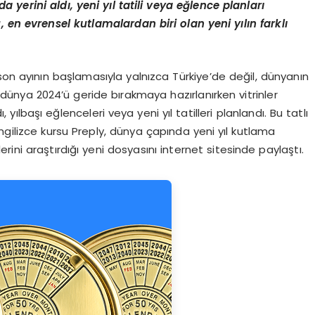
rda yerini ald
ı
, yeni y
ı
l tatili veya e
ğ
lence planlar
ı
, en evrensel kutlamalardan biri olan yeni y
ı
l
ı
n farkl
ı
son ayının başlamasıyla yalnızca Türkiye’de değil, dünyanın
 dünya 2024’ü geride bırakmaya hazırlanırken vitrinler
ı, yılbaşı eğlenceleri veya yeni yıl tatilleri planlandı. Bu tatlı
ngilizce kursu Preply, dünya çapında yeni yıl kutlama
lerini araştırdığı yeni dosyasını internet sitesinde paylaştı.