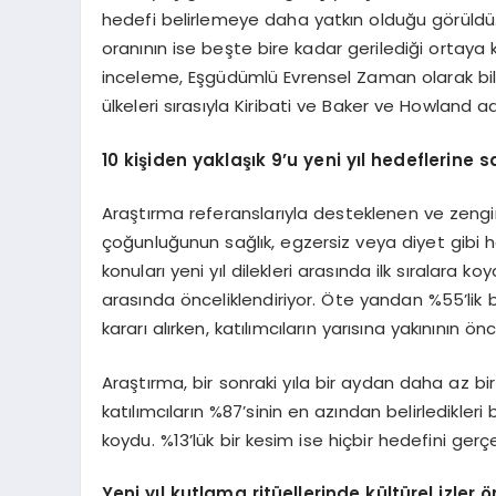
hedefi belirlemeye daha yatkın olduğu görüldü. 5
oranının ise beşte bire kadar gerilediği ortaya k
inceleme, Eşgüdümlü Evrensel Zaman olarak bili
ülkeleri sırasıyla Kiribati ve Baker ve Howland ad
10 kişiden yaklaşık 9’u yeni yıl hedeflerine s
Araştırma referanslarıyla desteklenen ve zenginl
çoğunluğunun sağlık, egzersiz veya diyet gibi hed
konuları yeni yıl dilekleri arasında ilk sıralara koya
arasında önceliklendiriyor. Öte yandan %55’lik 
kararı alırken, katılımcıların yarısına yakınının ö
Araştırma, bir sonraki yıla bir aydan daha az bir
katılımcıların %87’sinin en azından belirledikleri 
koydu. %13’lük bir kesim ise hiçbir hedefini ger
Yeni yıl kutlama ritüellerinde kültürel izler ö