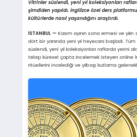
Vitrinler s
ü
slendi, yeni y
ı
l koleksiyonlar
ı
rafla
ş
imdiden yap
ı
ld
ı
.
İ
ngilizce
ö
zel ders platformu
k
ü
lt
ü
rlerde nas
ı
l ya
ş
and
ığı
n
ı
ara
ş
t
ı
rd
ı
.
İ
STANBUL
—
Kasım ayının sona ermesi ve yılın 
dört bir yanında yeni yıl heyecanı başladı. Tüm
süslendi, yeni yıl koleksiyonları raflarda yerini ald
telaşı küresel çapta incelemek isteyen online İ
ritüellerini incelediği ve yılbaşı kutlama gelenek