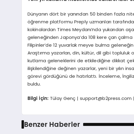
Dünyanın dört bir yanından 50 binden fazla nitel
öğrenme platformu Preply uzmanları tarafından
kokinalardan Times Meydanı’nda yukarıdan aşa
geleneğinden Japonya’da 108 kere çan çalma r
Filipinler’de 12 yuvarlak meyve bulma geleneğine
Araştırma yazarları, din, kültür, dil gibi toplulu
kutlama geleneklerini de etkilediğine dikkat çekti
ilişkilendiğine değinen yazarlar, yeni bir yılın
görevi gördüğünü de hatırlattı. İnceleme, İngil
buldu.
Bilgi İç
in:
Tülay Genç |
support@b2press.com
|
Benzer Haberler