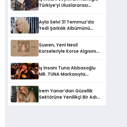
Türkiye’yi Uluslararası
Arenada Tanıtmayı
Hedefliyor
Ayla Selvi 31 Temmuz’da
Yedi Şarkılık Albümünü
Yayımladı: “Kayıp Kasetler 1”
Suwen, Yeni Nesil
Korseleriyle Korse Algısını
Değiştiriyor
İş İnsanı Tuna Abbasoğlu
MR. TUNA Markasıyla
Güneydoğu Asya’da
Büyümeye Devam Ediyor
İrem Yanar’dan Güzellik
Sektörüne Yenilikçi Bir Adım:
Plum Royale Lip & Cheek
Stick