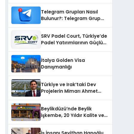
Telegram Grupları Nasıl
Bulunur?: Telegram Grup
Bulma Sürecini Daha Verimli
Hale Getirin
SRV Padel Court, Türkiye’de
Padel Yatırımlarının Güçlü
Markası Olmayı Sürdürüyor
İtalya Golden Visa
Danışmanlığı
Türkiye ve Irak’taki Dev
Projelerin Mimarı Ahmet
Hasan Salim Beyoğlu, 10
Milyon Metrekarelik “Al Yusuf
Beylikdüzü’nde Beylik
Holding Industrial City”
İşkembe, 20 Yıldır Kalite ve
Projesini Hayata Geçirecek
Lezzetin Değişmeyen Adresi
İş İnsanı Seyithan Hanoğlu