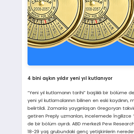
4 bini a
ş
k
ı
n y
ı
ld
ı
r yeni y
ı
l kutlan
ı
yor
“Yeni yıl kutlamanın tarihi” başlıklı bir bölüme
yeni yıl kutlamalarının bilinen en eski kaydın
belirtildi. Zamanla yaygınlaşan Gregoryan takvi
getiren Preply uzmanları, incelemede İngilizce “
de bir bölüm ayırdı. ABD merkezli Pew Research’
18-29 yaş grubundaki genç yetişkinlerin neredeys