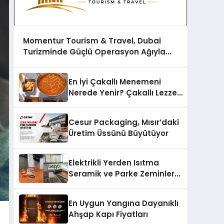
Momentur Tourism & Travel, Dubai
Turizminde Güçlü Operasyon Ağıyla
Fark Yaratıyor
En İyi Çakallı Menemeni
Nerede Yenir? Çakallı Lezzet
Rehberi
Cesur Packaging, Mısır’daki
Üretim Üssünü Büyütüyor
Elektrikli Yerden Isıtma
Seramik ve Parke Zeminler
İçin En Verimli Çözümler
En Uygun Yangına Dayanıklı
Ahşap Kapı Fiyatları