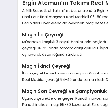
Ergin Ataman’ın Takımı Real M
A Milli Basketbol Takımı’nın başantrenörü Ergin
Final Four final maçında Real Madrid’i 95-80 
Berlin’deki Uber Arena’da oynanan maç nefesler
Maçın İlk Çeyreği
Müsabaka karşılıklı 3 sayılık basketlerle başladı.
çeyreği 36-25 önde tamamladığı görüldü. İspany
oynayarak üstünlüğünü sürdürdü.
Maçın İkinci Çeyreği
İkinci çeyrekte sert savunma yapan Panathinaik
Real Madrid, çeyreği 54-49 önde tamamladı. Devr
Maçın Son Çeyreği ve Şampiyonluk
Üçüncü çeyrekte öne geçen Panathinaikos, son
Panathinaikos, maçı 95-80 kazanarak Euroleag