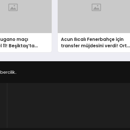
 Lugano maçı
Acun Ilıcalı Fenerbahçe için
11! Beşiktaş’ta
transfer müjdesini verdi! Ort
adro
saha için harekete geçildi
rcilik..