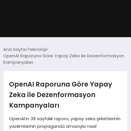
GÜNDEM
Ana Sayfa
Teknoloji
OpenAI Raporuna Göre Yapay Zeka ile Dezenformasyon
DÜNYA
Kampanyaları
EĞITIM
OpenAI Raporuna Göre Yapay
EKONOMI
Zeka ile Dezenformasyon
Kampanyaları
MAGAZIN
OpenAI‘ın 39 sayfalık raporu, yapay zeka şirketlerinin
SAĞLIK
yazılımlarının propaganda amacıyla nasıl