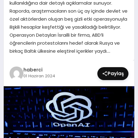
kullanıldığına dair detaylı açıklamalar sunuyor.
SIYASET
Raporda, araştırmacıların son üç ay içinde devlet ve
özel aktörlerden oluşan beş gizli etki operasyonuyla
SPOR
ilişkili hesaplar keşfettiği ve yasakladığı belirtiliyor.
Operasyon Detayları İsrailli bir firma, ABD’li
TEKNOLOJI
öğrencilerin protestolarını hedef alarak Rusya ve
birkaç Baltık ülkesine eleştirel içerikler yaydı….
YAŞAM
haberci
Paylaş
01 Haziran 2024