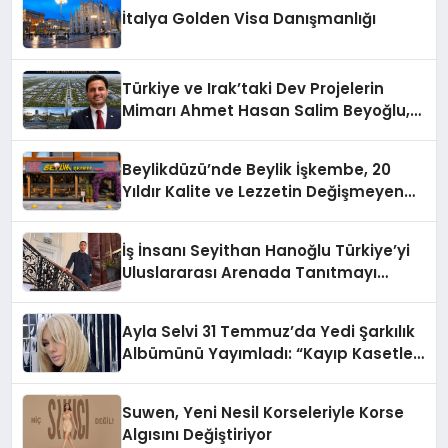
İtalya Golden Visa Danışmanlığı
Türkiye ve Irak’taki Dev Projelerin
Mimarı Ahmet Hasan Salim Beyoğlu,
10 Milyon Metrekarelik “Al Yusuf
Holding Industrial City” Projesini
Beylikdüzü’nde Beylik İşkembe, 20
Hayata Geçirecek
Yıldır Kalite ve Lezzetin Değişmeyen
Adresi
İş İnsanı Seyithan Hanoğlu Türkiye’yi
Uluslararası Arenada Tanıtmayı
Hedefliyor
Ayla Selvi 31 Temmuz’da Yedi Şarkılık
Albümünü Yayımladı: “Kayıp Kasetler
1”
Suwen, Yeni Nesil Korseleriyle Korse
Algısını Değiştiriyor