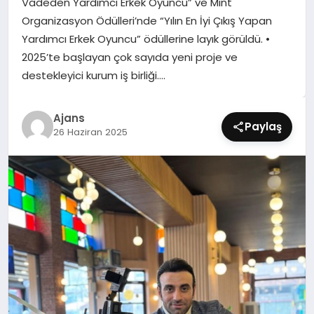
Vadeden Yardımcı Erkek Oyuncu” ve Mint
SIYASET
Organizasyon Ödülleri’nde “Yılın En İyi Çıkış Yapan
Yardımcı Erkek Oyuncu” ödüllerine layık görüldü. ​•​
SPOR
2025’te başlayan çok sayıda yeni proje ve
destekleyici kurum iş birliği….
TEKNOLOJI
Ajans
YAŞAM
Paylaş
26 Haziran 2025