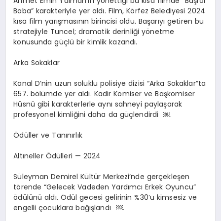
Ahmet Emin Yalman’ın yönettiği bu kısa filmde “Başrol
Baba” karakteriyle yer aldı. Film, Körfez Belediyesi 2024
kısa film yarışmasının birincisi oldu. Başarıyı getiren bu
stratejiyle Tuncel; dramatik derinliği yönetme
konusunda güçlü bir kimlik kazandı.
Arka Sokaklar
Kanal D’nin uzun soluklu polisiye dizisi “Arka Sokaklar”ta
657. bölümde yer aldı. Kadir Komiser ve Başkomiser
Hüsnü gibi karakterlerle aynı sahneyi paylaşarak
profesyonel kimliğini daha da güçlendirdi
￼
.
Ödüller ve Tanınırlık
Altıneller Ödülleri — 2024
Süleyman Demirel Kültür Merkezi’nde gerçekleşen
törende “Gelecek Vadeden Yardımcı Erkek Oyuncu”
ödülünü aldı. Ödül gecesi gelirinin %30’u kimsesiz ve
engelli çocuklara bağışlandı
￼
.