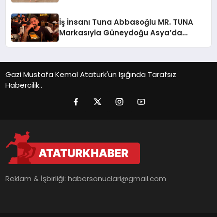
İş İnsanı Tuna Abbasoğlu MR. TUNA
Markasıyla Güneydoğu Asya’da
Büyümeye Devam Ediyor
Gazi Mustafa Kemal Atatürk'ün Işığında Tarafsız
Habercilik..
Reklam & İşbirliği:
habersonuclari@gmail.com