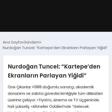
GÜNDEM
Ana Sayfa
Gündem
Nurdoğan Tuncel: “Kartepe’den Ekranların Parlayan Yiğidi”
DÜNYA
EĞITIM
Nurdoğan Tuncel: “Kartepe’den
Ekranların Parlayan Yiğidi”
EKONOMI
Öne Çıkanlar ​•​1988 doğumlu sanatçı, akademik
MAGAZIN
donanımı ve zabıta görevlisi kimliğiyle tüm dikkatleri
üzerine çekiyor. ​•​Tiyatro, sinema ve TV üçgeninde
SAĞLIK
hızlı yükseliş. ​•​Altıneller Ödülleri’nde “Gelecek