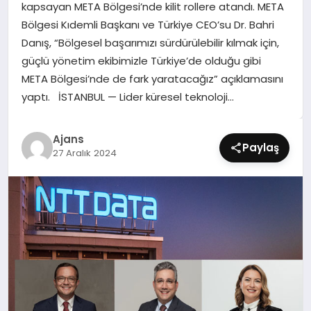
kapsayan META Bölgesi’nde kilit rollere atandı. META
SIYASET
Bölgesi Kıdemli Başkanı ve Türkiye CEO’su Dr. Bahri
Danış, “Bölgesel başarımızı sürdürülebilir kılmak için,
SPOR
güçlü yönetim ekibimizle Türkiye’de olduğu gibi
META Bölgesi’nde de fark yaratacağız” açıklamasını
TEKNOLOJI
yaptı. İSTANBUL — Lider küresel teknoloji…
YAŞAM
Ajans
Paylaş
27 Aralık 2024