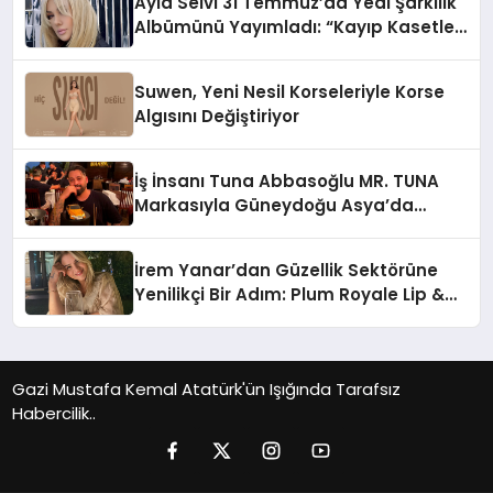
Ayla Selvi 31 Temmuz’da Yedi Şarkılık
Albümünü Yayımladı: “Kayıp Kasetler
1”
Suwen, Yeni Nesil Korseleriyle Korse
Algısını Değiştiriyor
İş İnsanı Tuna Abbasoğlu MR. TUNA
Markasıyla Güneydoğu Asya’da
Büyümeye Devam Ediyor
İrem Yanar’dan Güzellik Sektörüne
Yenilikçi Bir Adım: Plum Royale Lip &
Cheek Stick
Gazi Mustafa Kemal Atatürk'ün Işığında Tarafsız
Habercilik..