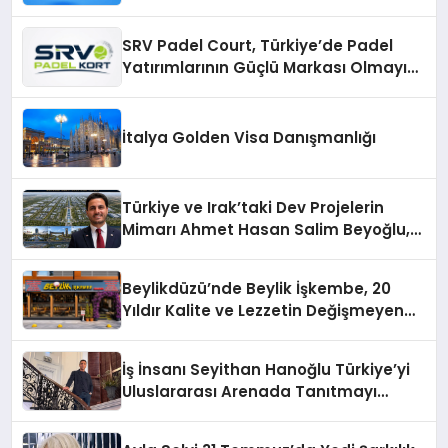
Verimli Hale Getirin
SRV Padel Court, Türkiye’de Padel
Yatırımlarının Güçlü Markası Olmayı
Sürdürüyor
İtalya Golden Visa Danışmanlığı
Türkiye ve Irak’taki Dev Projelerin
Mimarı Ahmet Hasan Salim Beyoğlu,
10 Milyon Metrekarelik “Al Yusuf
Holding Industrial City” Projesini
Beylikdüzü’nde Beylik İşkembe, 20
Hayata Geçirecek
Yıldır Kalite ve Lezzetin Değişmeyen
Adresi
İş İnsanı Seyithan Hanoğlu Türkiye’yi
Uluslararası Arenada Tanıtmayı
Hedefliyor