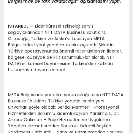
B
ö
lgesi
’
nde de fark yaratacağız” açıklamasını yaptı.
İSTANBUL
—
Lider küresel teknoloji servis
sağlayıcılarından NTT DATA Business Solutions,
Ortadoğu, Türkiye ve Afrika’yı kapsayan META
Bölgesi’ndeki yeni yönetim ekibini açıkladı. Şirketin
Türkiye operasyonunda önemli roller üstlenen liderler,
bölgesel düzeyde de kilit sorumluluklar alarak, NTT
DATA’nın küresel büyümesine Türkiye’den katkıda
bulunmaya devam edecek.
META Bölgesinde yönetim sorumluluğu alan NTT DATA
Business Solutions Türkiye yöneticilerinin yeni
unvanları şöyle olacak: Serdal Mermer – Profesyonel
Hizmetlerden Sorumlu Kıdemli Başkan Yardımcısı, Dr.
Amere Oakman – Proje Hizmetleri ve Uygulama
Yönetim Hizmetlerinden Sorumlu Kıdemli Başkan
Yardımcısı, Fatih Irak – Satış ve Pazarlamadan Sorumlu