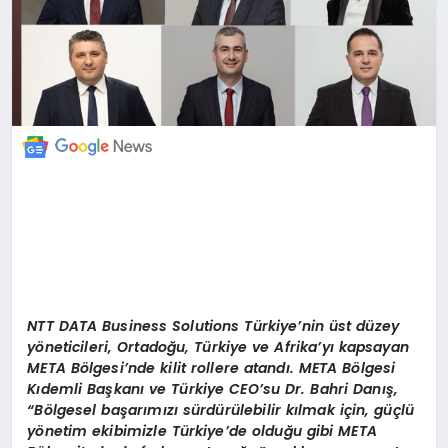
NTT DATA Business Solutions T
ürkiye
’
nin ü
st d
üzey
y
ö
neticileri, Ortadoğu, Türkiye ve Afrika
’
yı kapsayan
META B
ö
lgesi
’
nde kilit rollere atandı. META B
ö
lgesi
Kıdemli Başkanı ve Türkiye CEO
’
su Dr. Bahri Danış,
“
B
ö
lgesel başarımızı sürdürülebilir kılmak iç
in, g
üçlü
y
ö
netim ekibimizle Türkiye
’
de olduğu gibi META