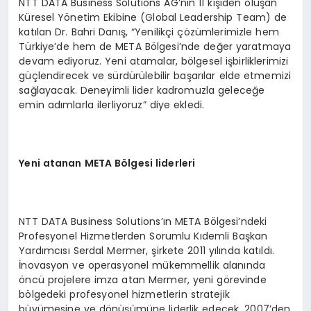
NTT DATA Business Solutions AG’nin 11 kişiden oluşan
Küresel Yönetim Ekibine (Global Leadership Team) de
katılan Dr. Bahri Danış, “Yenilikçi çözümlerimizle hem
Türkiye’de hem de META Bölgesi’nde değer yaratmaya
devam ediyoruz. Yeni atamalar, bölgesel işbirliklerimizi
güçlendirecek ve sürdürülebilir başarılar elde etmemizi
sağlayacak. Deneyimli lider kadromuzla geleceğe
emin adımlarla ilerliyoruz” diye ekledi.
Yeni atanan META B
ö
lgesi liderleri
NTT DATA Business Solutions’ın META Bölgesi’ndeki
Profesyonel Hizmetlerden Sorumlu Kıdemli Başkan
Yardımcısı Serdal Mermer, şirkete 2011 yılında katıldı.
İnovasyon ve operasyonel mükemmellik alanında
öncü projelere imza atan Mermer, yeni görevinde
bölgedeki profesyonel hizmetlerin stratejik
büyümesine ve dönüşümüne liderlik edecek. 2007’den