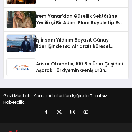
Büyümeye Devam Ediyor
İrem Yanar’dan Güzellik Sektörüne
Yenilikçi Bir Adım: Plum Royale Lip &
Cheek Stick
İş İnsanı Yıldırım Beyazıt Günay
liderliğinde IBC Air Craft küresel
ticarette büyümeye devam ediyor
Arisar Otomotiv, 100 Bin Ürün Çeşidini
Aşarak Türkiye’nin Geniş Ürün
Yelpazesine Sahip Oto Yedek Parça
Platformlarından Biri Oldu
Gazi Mustafa Kemal Atatürk'ün Işığında Tarafsız
Habercilik..