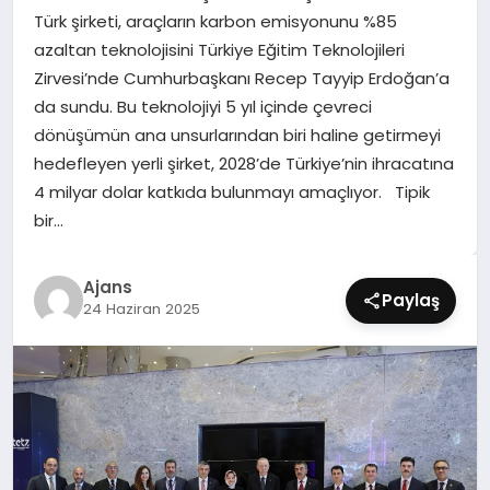
SIYASET
Türk şirketi, araçların karbon emisyonunu %85
azaltan teknolojisini Türkiye Eğitim Teknolojileri
SPOR
Zirvesi’nde Cumhurbaşkanı Recep Tayyip Erdoğan’a
da sundu. Bu teknolojiyi 5 yıl içinde çevreci
TEKNOLOJI
dönüşümün ana unsurlarından biri haline getirmeyi
hedefleyen yerli şirket, 2028’de Türkiye’nin ihracatına
YAŞAM
4 milyar dolar katkıda bulunmayı amaçlıyor. Tipik
bir…
Ajans
Paylaş
24 Haziran 2025