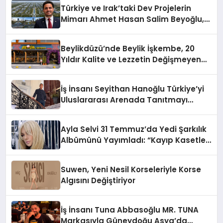
Türkiye ve Irak’taki Dev Projelerin
Mimarı Ahmet Hasan Salim Beyoğlu,
10 Milyon Metrekarelik “Al Yusuf
Holding Industrial City” Projesini
Beylikdüzü’nde Beylik İşkembe, 20
Hayata Geçirecek
Yıldır Kalite ve Lezzetin Değişmeyen
Adresi
İş İnsanı Seyithan Hanoğlu Türkiye’yi
Uluslararası Arenada Tanıtmayı
Hedefliyor
Ayla Selvi 31 Temmuz’da Yedi Şarkılık
Albümünü Yayımladı: “Kayıp Kasetler
1”
Suwen, Yeni Nesil Korseleriyle Korse
Algısını Değiştiriyor
İş İnsanı Tuna Abbasoğlu MR. TUNA
Markasıyla Güneydoğu Asya’da