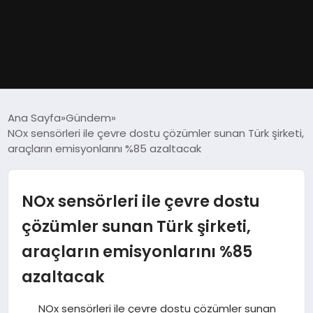
GÜNDEM
Ana Sayfa
Gündem
NOx sensörleri ile çevre dostu çözümler sunan Türk şirketi,
DÜNYA
araçların emisyonlarını %85 azaltacak
EĞITIM
NOx sensörleri ile çevre dostu
EKONOMI
çözümler sunan Türk şirketi,
araçların emisyonlarını %85
MAGAZIN
azaltacak
SAĞLIK
NOx sensörleri ile çevre dostu çözümler sunan