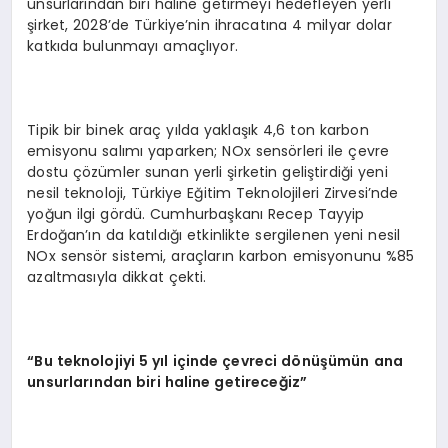
unsurlarından biri haline getirmeyi hedefleyen yerli
şirket, 2028’de Türkiye’nin ihracatına 4 milyar dolar
katkıda bulunmayı amaçlıyor.
Tipik bir binek araç yılda yaklaşık 4,6 ton karbon
emisyonu salımı yaparken; NOx sensörleri ile çevre
dostu çözümler sunan yerli şirketin geliştirdiği yeni
nesil teknoloji, Türkiye Eğitim Teknolojileri Zirvesi’nde
yoğun ilgi gördü. Cumhurbaşkanı Recep Tayyip
Erdoğan’ın da katıldığı etkinlikte sergilenen yeni nesil
NOx sensör sistemi, araçların karbon emisyonunu %85
azaltmasıyla dikkat çekti.
“
Bu teknolojiyi 5 yıl içinde çevreci d
ö
nüşümün ana
unsurlarından biri haline getireceğ
iz
”