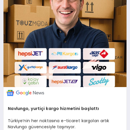
Navlungo, y
urti
çi k
argo
hizmetini başlattı
Türkiye’nin her noktasına e-ticaret kargoları artık
Navlungo güvencesiyle taşınıyor.