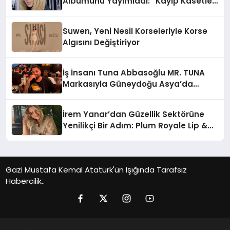
Albümünü Yayımladı: “Kayıp Kasetler
1”
Suwen, Yeni Nesil Korseleriyle Korse
Algısını Değiştiriyor
İş İnsanı Tuna Abbasoğlu MR. TUNA
Markasıyla Güneydoğu Asya’da
Büyümeye Devam Ediyor
İrem Yanar’dan Güzellik Sektörüne
Yenilikçi Bir Adım: Plum Royale Lip &
Cheek Stick
Gazi Mustafa Kemal Atatürk'ün Işığında Tarafsız
Habercilik..