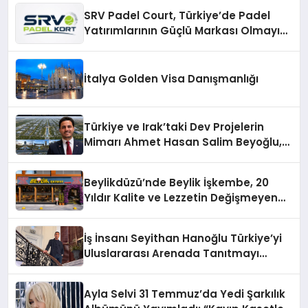
SRV Padel Court, Türkiye’de Padel
Yatırımlarının Güçlü Markası Olmayı
Sürdürüyor
İtalya Golden Visa Danışmanlığı
Türkiye ve Irak’taki Dev Projelerin
Mimarı Ahmet Hasan Salim Beyoğlu,
10 Milyon Metrekarelik “Al Yusuf
Holding Industrial City” Projesini
Beylikdüzü’nde Beylik İşkembe, 20
Hayata Geçirecek
Yıldır Kalite ve Lezzetin Değişmeyen
Adresi
İş İnsanı Seyithan Hanoğlu Türkiye’yi
Uluslararası Arenada Tanıtmayı
Hedefliyor
Ayla Selvi 31 Temmuz’da Yedi Şarkılık