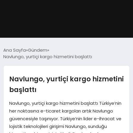
GÜNDEM
Ana Sayfa
Gündem
Navlungo, yurtiçi kargo hizmetini başlattı
DÜNYA
EĞITIM
Navlungo, yurtiçi kargo hizmetini
başlattı
EKONOMI
Navlungo, yurtiçi kargo hizmetini başlattı Türkiye’nin
MAGAZIN
her noktasına e-ticaret kargoları artık Navlungo
güvencesiyle taşınıyor. Türkiye’nin lider e-ihracat ve
SAĞLIK
lojistik teknolojileri girişimi Navlungo, sunduğu