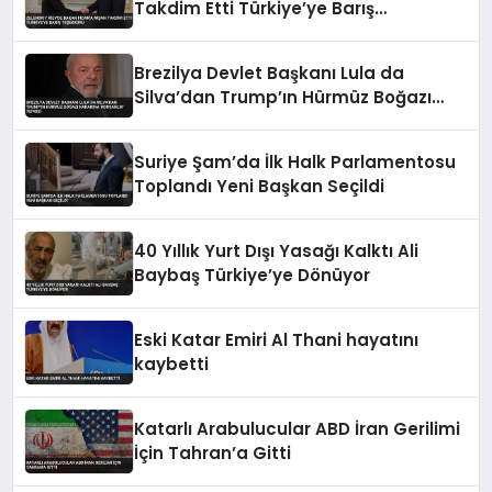
Takdim Etti Türkiye’ye Barış
Teşekkürü
Brezilya Devlet Başkanı Lula da
Silva’dan Trump’ın Hürmüz Boğazı
Kararına ‘Korsanlık’ Tepkisi
Suriye Şam’da İlk Halk Parlamentosu
Toplandı Yeni Başkan Seçildi
40 Yıllık Yurt Dışı Yasağı Kalktı Ali
Baybaş Türkiye’ye Dönüyor
Eski Katar Emiri Al Thani hayatını
kaybetti
Katarlı Arabulucular ABD İran Gerilimi
İçin Tahran’a Gitti