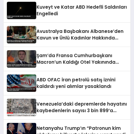
Kuveyt ve Katar ABD Hedefli Saldırıları
Engelledi
Avustralya Başbakanı Albanese’den
Kavun ve Ünlü Kadınlar Hakkında
Tartışmalı Sözler
Şam’da Fransa Cumhurbaşkanı
Macron’un Kaldığı Otel Yakınında
Patlama 18 Kişi Yaralandı
ABD OFAC İran petrolü satış iznini
kaldırdı yeni alımlar yasaklandı
Venezuela’daki depremlerde hayatını
kaybedenlerin sayısı 3 bin 899’a
yükseldi
Netanyahu Trump’ın “Patronun kim