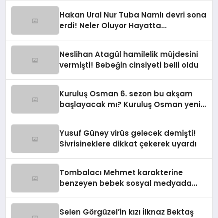
Hakan Ural Nur Tuba Namlı devri sona
erdi! Neler Oluyor Hayatta
programına yeni isim
Neslihan Atagül hamilelik müjdesini
vermişti! Bebeğin cinsiyeti belli oldu
Kuruluş Osman 6. sezon bu akşam
başlayacak mı? Kuruluş Osman yeni
sezon ne zaman?
Yusuf Güney virüs gelecek demişti!
Sivrisineklere dikkat çekerek uyardı
Tombalacı Mehmet karakterine
benzeyen bebek sosyal medyada
viral oldu
Selen Görgüzel’in kızı İlknaz Bektaş