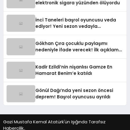
elektronik sigara yüzünden ölüyordu
İnci Taneleri başrol oyuncusu veda
ediyor! Yeni sezon vedayla
başlayacak
Gökhan Çıra çocuklu paylaşımı
nedeniyle ifade verecek! İlk açıklama
geldi
Kadir Ezildi’nin nişanlısı Gamze En
Hamarat Benim’e katıldı
Gönül Dağı’nda yeni sezon öncesi
deprem! Başrol oyuncusu ayrıldı
Gazi Mustafa Kemal Atatürk'ün Işığında Tarafsız
Habercilik..