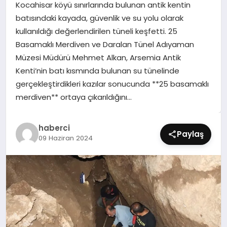
Kocahisar köyü sınırlarında bulunan antik kentin
SIYASET
batısındaki kayada, güvenlik ve su yolu olarak
kullanıldığı değerlendirilen tüneli keşfetti. 25
SPOR
Basamaklı Merdiven ve Daralan Tünel Adıyaman
Müzesi Müdürü Mehmet Alkan, Arsemia Antik
TEKNOLOJI
Kenti’nin batı kısmında bulunan su tünelinde
gerçekleştirdikleri kazılar sonucunda **25 basamaklı
YAŞAM
merdiven** ortaya çıkarıldığını…
haberci
Paylaş
09 Haziran 2024