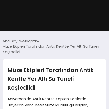
GÜNDEM
Ana Sayfa
Magazin
Müze Ekipleri Tarafından Antik Kentte Yer Altı Su Tüneli
DÜNYA
Keşfedildi
EĞITIM
Müze Ekipleri Tarafından Antik
EKONOMI
Kentte Yer Altı Su Tüneli
Keşfedildi
MAGAZIN
Adıyaman’da Antik Kentte Yapılan Kazılarda
SAĞLIK
Heyecan Verici Keşif Müze Müdürlüğü ekipleri,