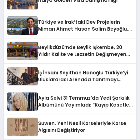
İtalya Golden Visa Danışmanlığı
Türkiye ve Irak’taki Dev Projelerin
Mimarı Ahmet Hasan Salim Beyoğlu,
10 Milyon Metrekarelik “Al Yusuf
Holding Industrial City” Projesini
Beylikdüzü’nde Beylik İşkembe, 20
Hayata Geçirecek
Yıldır Kalite ve Lezzetin Değişmeyen
Adresi
İş İnsanı Seyithan Hanoğlu Türkiye’yi
Uluslararası Arenada Tanıtmayı
Hedefliyor
Ayla Selvi 31 Temmuz’da Yedi Şarkılık
Albümünü Yayımladı: “Kayıp Kasetler
1”
Suwen, Yeni Nesil Korseleriyle Korse
Algısını Değiştiriyor