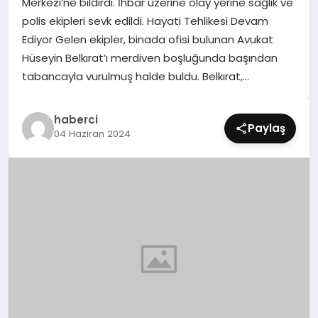
Merkezi’ne bildirdi. İhbar üzerine olay yerine sağlık ve
SIYASET
polis ekipleri sevk edildi. Hayati Tehlikesi Devam
Ediyor Gelen ekipler, binada ofisi bulunan Avukat
SPOR
Hüseyin Belkırat’ı merdiven boşluğunda başından
tabancayla vurulmuş halde buldu. Belkırat,…
TEKNOLOJI
haberci
YAŞAM
Paylaş
04 Haziran 2024