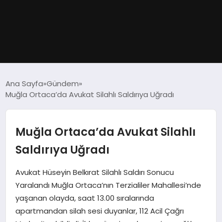
GÜNDEM
Ana Sayfa
Gündem
Muğla Ortaca’da Avukat Silahlı Saldırıya Uğradı
DÜNYA
EĞITIM
Muğla Ortaca’da Avukat Silahlı
Saldırıya Uğradı
EKONOMI
Avukat Hüseyin Belkırat Silahlı Saldırı Sonucu
MAGAZIN
Yaralandı Muğla Ortaca’nın Terzialiler Mahallesi’nde
yaşanan olayda, saat 13.00 sıralarında
SAĞLIK
apartmandan silah sesi duyanlar, 112 Acil Çağrı