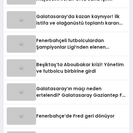
harekete geçildi
Galatasaray’da kazan kaynıyor! İlk
istifa ve olağanüstü toplantı kararı
manşetlerde
Fenerbahçeli futbolculardan
Şampiyonlar Ligi’nden elenen
Galatasaray’a gönderme
Beşiktaş’ta Aboubakar krizi! Yönetim
ve futbolcu birbirine girdi
Galatasaray’ın maçı neden
ertelendi? Galatasaray Gaziantep FK
maçı ne zaman?
Fenerbahçe’de Fred geri dönüyor