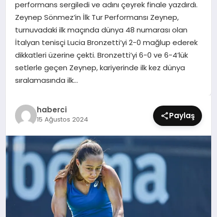
performans sergiledi ve adını çeyrek finale yazdırdı.
SIYASET
Zeynep Sönmez’in İlk Tur Performansı Zeynep,
turnuvadaki ilk maçında dünya 48 numarası olan
SPOR
İtalyan tenisçi Lucia Bronzetti’yi 2-0 mağlup ederek
dikkatleri üzerine çekti. Bronzetti’yi 6-0 ve 6-4’lük
TEKNOLOJI
setlerle geçen Zeynep, kariyerinde ilk kez dünya
sıralamasında ilk…
YAŞAM
haberci
Paylaş
15 Ağustos 2024