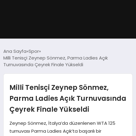
GÜNDEM
Ana Sayfa
Spor
Milli Tenisçi Zeynep Sönmez, Parma Ladies Açık
DÜNYA
Turnuvasında Çeyrek Finale Yükseldi
EĞITIM
Milli Tenisçi Zeynep Sönmez,
EKONOMI
Parma Ladies Açık Turnuvasında
Çeyrek Finale Yükseldi
MAGAZIN
Zeynep Sönmez, İtalya’da düzenlenen WTA 125
SAĞLIK
turnuvası Parma Ladies Açık’ta başarılı bir